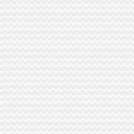
【图】重庆顶呱呱公司转让公司注销的好处-重庆渝中其它商务服务-重
分公司注销
分公司注销需要多久？-爱喇叭网
分公司注销登记
工商动态
垫江局四措施开展“两节”市场整
市局副局长李明富看望问老干部
潼南局五措施贯彻执行《食品安全法》
武隆县委书记刘旗对武隆局报送信息作批示
黔江局三举措抓机动车非法营运专项整
市局组织召开农村土地承包经营权流转合同示范文本论证会
市局召开全系统“红盾杯”职工篮球运动会组织工作总结座谈会
武隆局白马工商所四措并举抓建
奉节局竹园所六措并举加高危行业监管
渝北局五项举措促行政效能提速
万州局分水工商所创新农资市场监管模式
巴南局四级监管机制造商标梯次发展格局
綦江局抓紧抓实安全工作有效遏制防范各类事故
潼南局推行广告发布行政指导制
江北局四举措加生鲜肉市场监管
南岸局以多种宣形式推动《食品安全法》正式实施