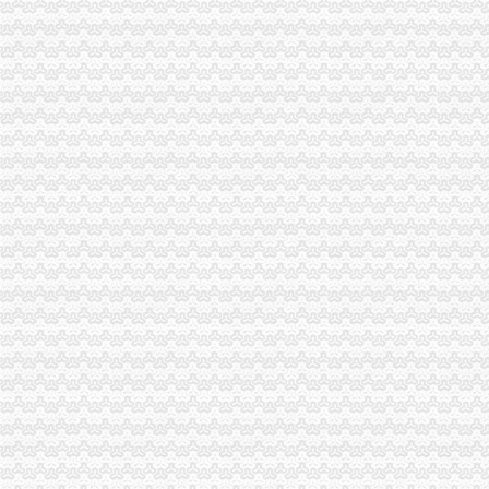
渝北局三措施协助造西部大专业水产市场
云局力抓“三多”培育企业树品牌创名牌
南川局“四加”实施商标战略
云局四举措加节日食品市场监管
税务清算
【专业税务清算】-义乌北苑易登网
企业年检税务清算汇缴_已解决-阿里巴巴生意经
重庆代账公司
重庆柯业工商咨询有限公司|重庆工商注册,重庆代账公司,重庆代办
【重庆专业代账、税务咨询,找重庆会计网校】-九龙坡陈家坪职业培
一般纳税人注销
海淀税务注销_北京税务注销_一般纳税人海淀税务注销
2016年一般纳税人公司注销税务登记流程-U88加盟网
公司注销流程
美国公司注销流程_志趣网
【企业注销流程公司注销手续】价格,厂家,公司注销与变更-搜了网
进出口申请条件
肇庆进出口申请条件及办理流程需要多少费用呢-肇庆58同城
供应上海公司申请进出口权的条件|代理申请自营进出口,上海上海市
进出口资质
进出口资质办理_|进出口资质办理【官网】_|进出口资质办理【官方网
【浦东公司申请进出口资质注册上海各类贸易进出口公司】价格,