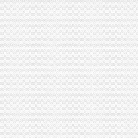
自营进出口权
求办理自营进出口权。-会计实务-中国会计社区
企业自营进出口权代理审批—东城—东四—快点8分类信息网
重庆代办执照
【重庆公司注册,免费！加急代办工商注册公司代办执照】-重庆易登网
透露：重庆两江新区代办营业执照多少钱？只需要“0”元！！！-中国
重庆代办公司
重庆代理记账报税公司,重庆工商注册代办营业执照,重庆财务顾问
【重庆代办营业执照验资_代办营业执照税务登记_代办个体营业执照】
重庆进出口许可证
重庆二手机械|模具进口报关流程-厂家|供应商-采购进出口代理价格-全
【2017年重庆欧仕琦进出口贸易有限公司新招聘信息_电话_地址】-
进出口
国家石油和化工网数据频道国内进出口分析
进出口|进出口贸易信息
重庆注销税务
【重庆高级税务经理招聘信息_求职_找工作】-智联招聘
重庆市地方税务局关于转发《国家税务总局关于城镇集体企业单位清产
重庆公司注销
福建三元达通讯股份有限公司关于重庆分公司完成注销的公告|议案|董
重庆市品批发企业注销《品经营许可证》公告