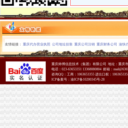
透露：重庆两江新区代办营业执照多少钱？只需要“0”元！！！-中国
重庆代办公司
重庆代理记账报税公司,重庆工商注册代办营业执照,重庆财务顾问
【重庆代办营业执照验资_代办营业执照税务登记_代办个体营业执照】
重庆进出口许可证
重庆二手机械|模具进口报关流程-厂家|供应商-采购进出口代理价格-全
【2017年重庆欧仕琦进出口贸易有限公司新招聘信息_电话_地址】-
友情链接：
重庆代办营业执照
公司地址挂靠
重庆公司注销
重庆财务公司
渝快
进出口
国家石油和化工网数据频道国内进出口分析
进出口|进出口贸易信息
重庆注销税务
重庆帅博信息技术（集团）有限公司 地址：重庆市渝
电话：023-63653351 13368080804 邮箱：mail@6365
【重庆高级税务经理招聘信息_求职_找工作】-智联招聘
咨询QQ：工商：1063653355 进出口权：1063653355
重庆市地方税务局关于转发《国家税务总局关于城镇集体企业单位清产
ICP备案号：渝ICP备10200345号-28
重庆公司注销
福建三元达通讯股份有限公司关于重庆分公司完成注销的公告|议案|董
重庆市品批发企业注销《品经营许可证》公告
营业执照注销
【北京_代理公司注销营业执照申请】-中科商务网
【北京_信息公司注销营业执照的程序】-中科商务网
重庆分公司注销
【工商注册、代理记账、整理旧账、公司注销以及转让】-重庆易登网