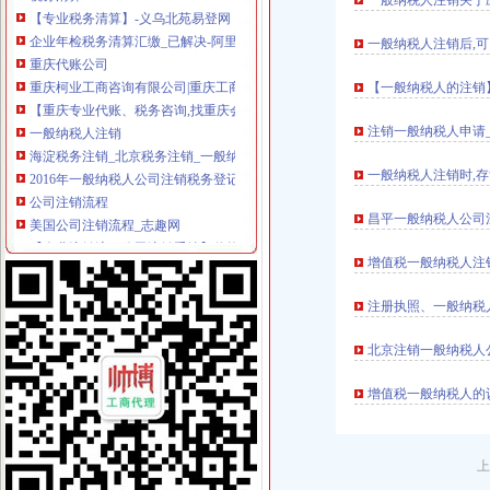
【专业税务清算】-义乌北苑易登网
一般纳税人注销关于
企业年检税务清算汇缴_已解决-阿里巴巴生意经
一般纳税人注销后,
重庆代账公司
重庆柯业工商咨询有限公司|重庆工商注册,重庆代账公司,重庆代办
【一般纳税人的注销
【重庆专业代账、税务咨询,找重庆会计网校】-九龙坡陈家坪职业培
一般纳税人注销
注销一般纳税人申请
海淀税务注销_北京税务注销_一般纳税人海淀税务注销
2016年一般纳税人公司注销税务登记流程-U88加盟网
一般纳税人注销时,存
公司注销流程
美国公司注销流程_志趣网
昌平一般纳税人公司
【企业注销流程公司注销手续】价格,厂家,公司注销与变更-搜了网
进出口申请条件
增值税一般纳税人注
肇庆进出口申请条件及办理流程需要多少费用呢-肇庆58同城
供应上海公司申请进出口权的条件|代理申请自营进出口,上海上海市
注册执照、一般纳税人
进出口资质
进出口资质办理_|进出口资质办理【官网】_|进出口资质办理【官方网
北京注销一般纳税人
【浦东公司申请进出口资质注册上海各类贸易进出口公司】价格,
自营进出口权
增值税一般纳税人的
求办理自营进出口权。-会计实务-中国会计社区
企业自营进出口权代理审批—东城—东四—快点8分类信息网
重庆代办执照
上
【重庆公司注册,免费！加急代办工商注册公司代办执照】-重庆易登网