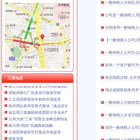
垫江局四措施开展“两节”市场整
一般纳税人注销后,同
重庆海谛升进出口贸易有限公司 渝北100万 （进出口权）
市局副局长李明富看望问老干部
重庆奕欣锦诚商贸有限公司 渝九50万 （工商注册）
公司是一般纳税人,现
潼南局五措施贯彻执行《食品安全法》
重庆信同广告有限公司 渝沙50万 （工商注册）
武隆县委书记刘旗对武隆局报送信息作批示
重庆三虹房地产营销策划有限公司
注销深圳一般纳税人
黔江局三举措抓机动车非法营运专项整
重庆宝鹰汽车销售有限公司
市局组织召开农村土地承包经营权流转合同示范文本论证会
【一般纳税人公司注
市局召开全系统“红盾杯”职工篮球运动会组织工作总结座谈会
武隆局白马工商所四措并举抓建
一般纳税人公司怎么注
奉节局竹园所六措并举加高危行业监管
渝北局五项举措促行政效能提速
咨询：个体户被升为
万州局分水工商所创新农资市场监管模式
巴南局四级监管机制造商标梯次发展格局
海淀国税注销_北京
工商动态
綦江局抓紧抓实安全工作有效遏制防范各类事故
潼南局推行广告发布行政指导制
湖北省国家税务局关
江北局四举措加生鲜肉市场监管
南岸局以多种宣形式推动《食品安全法》正式实施
一般纳税人注销存货
渝北局三措施协助造西部大专业水产市场
云局力抓“三多”培育企业树品牌创名牌
一般纳税人企业注销
南川局“四加”实施商标战略
云局四举措加节日食品市场监管
深圳一般纳税人公司
税务清算