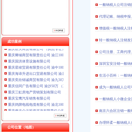
一般纳税人公司注销
代理记账、纳税申报
增值税一般纳税人注
重庆鸽牌电线电缆有限公司 渝北10010万 (进出口权)
重庆傲志众达投资咨询有限责任公司 渝九1000万 （增资）
转一般纳税人注销发
成功案例
重庆臣夫商贸有限公司 （执照专让）
重庆卿倾商贸有限责任公司 渝江100万 （工商注册）
公司注册、工商代理
重庆国洪体育设施有限公司
重庆星竣贸易有限责任公司 渝中100万 （进出口权）
深圳宝安注销一般纳
重庆海谛升进出口贸易有限公司 渝北100万 （进出口权）
重庆奕欣锦诚商贸有限公司 渝九50万 （工商注册）
生活小百科：一般纳
重庆信同广告有限公司 渝沙50万 （工商注册）
成为一般纳税人公司
重庆三虹房地产营销策划有限公司
重庆宝鹰汽车销售有限公司
一般纳税人小微企业
重庆鸽牌电线电缆有限公司 渝北10010万 (进出口权)
重庆傲志众达投资咨询有限责任公司 渝九1000万 （增资）
南京六合区注销一般
重庆臣夫商贸有限公司 （执照专让）
重庆卿倾商贸有限责任公司 渝江100万 （工商注册）
办理怀柔一般纳税人
重庆国洪体育设施有限公司
公司位置（地图）
工商动态
重庆星竣贸易有限责任公司 渝中100万 （进出口权）