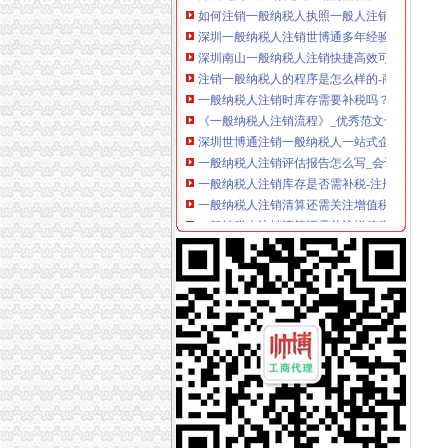
深圳一般纳税人注销世博通多年经验费用低-商
深圳南山一般纳税人注销快捷高效可加急
注销一般纳税人的程序是怎么样的-商务服务
一般纳税人注销时库存需要补税吗？-北京搜狐
《一般纳税人注销流程》_优秀范文十篇
深圳世博通注销一般纳税人一站式企业财税服务
一般纳税人注销评估报告怎么写_会计学堂
一般纳税人注销库存是否需补税-注册税务师税务
一般纳税人注销清算还需关注增值税相关问题_
一般纳税人注销清算还需关注增值税相关问题_
生活小百科：一般纳税人注销问题
一般纳税人注销完了,要拆机,是拆什么-怎么注
增值税一般纳税人注销税务登记-爱喇叭网
【公司注销一般纳税人税务注销流程】-中国服
一般纳税人注销代办,税务注销代办-会计/审计-
一般纳税人注销清算还需关注增值税相关问题-
【一般纳税人公司注销】-罗湖东门易登网
一般纳税人国税注销流程-中国经济导报网
增值税一般纳税人注销时存货如何处理？-110
深圳增值税一般纳税人注销税控系统应该如何办
北京企业如何注销一般纳税人资质