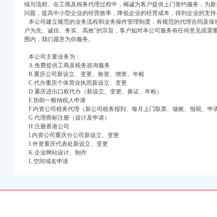
续与流程。在工商及税务代理过程中，竭诚为客户提供上门签约服务，为新
问题，提高中小型企业的经营效率，降低企业的经营成本，得到企业的支持
本公司建立规范的业务流程和业务操作管理制度，有规范的代理合同及保密
户为先、诚信、务实、高效”的宗旨，客户如对本公司服务有任何意见或需
围内，我们愿意为你服务。
本公司主要业务为：
口权)
A.免费提供工商及税务咨询服务
万 （增资）
B.重庆公司新设立、变更、验资、增资、年检
C.代办重庆个体营业执照新设立、变更
注册）
D.重庆进出口权代办（新设立、变更、换证、年检）
E.协助一般纳税人申请
F.内资公司税务代理（新公司税务报到、每月上门取票、做账、报税、申
口权）
G.代理商标注册（设计及申请）
进出口权）
H.注册香港公司
册）
I.内资公司重庆分公司新设立、变更
J.外资重庆代表处新设立、变更
K.企业网站设计、制作
L.空间域名申请
口权)
万 （增资）
注册）