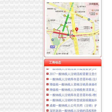
一般纳税人注销
重庆星竣贸易有限责任公司 渝中100万 （进出
一般纳税人注销和划转有什么要求`深圳方圆财税
重庆海谛升进出口贸易有限公司 渝北100万 （
一般纳税人注销和划转深圳方圆财税为您服务-
重庆奕欣锦诚商贸有限公司 渝九50万 （工商注
税务真问真答：一般纳税人如何注销税务登记？
重庆信同广告有限公司 渝沙50万 （工商注册）
一般纳税人注销税务登记缴销增值税专用发票
重庆三虹房地产营销策划有限公司
一般纳税人注销时库存商品需要补税吗？
重庆宝鹰汽车销售有限公司
一般纳税人注销时库存商品需要补税吗？_东奥
注销增值税一般纳税人资格登记
一般纳税人注销时,存货进项税额是否转出？
一般纳税人注销应关注的问题-飞虹的日志-网易
一般纳税人注销税务登记需要哪些资料？_中华
印_一般纳税人怎样办理注销_爱临沂网
工商动态
一般纳税人注销清算大概需要多少时间--在线律咨询
2017一般纳税人注销流程需要注意什么-律知识
一般纳税人注销库存是否需补税-注册税务师,
增值税一般纳税人资格注销具体操作流程-U88
增值税一般纳税人注销税务清算表_文档下载
一般纳税人注销库存是否需补税-增值税辅导-
一般纳税人注销时存货或留税额如何处理_东奥
成都一般纳税人公司关闭（注销）的流程-商务
深圳龙岗一般纳税人注销的流程和时间-商务服务
如何注销一般纳税人执照一般人注销流程—海淀