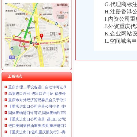
重庆卿倾商贸有限责任公司 渝江100万 （工商注册）
G.代理商标
重庆国洪体育设施有限公司
H.注册香港
重庆进出口许可证
重庆星竣贸易有限责任公司 渝中100万 （进出口权）
重庆市加工贸易进出口值10月创下单月历史新高_加工贸易_中国国际电
I.内资公司
重庆海谛升进出口贸易有限公司 渝北100万 （进出口权）
重庆顺源工商代办进出口权只要一周时间_经济论坛_天涯论坛_天涯社区
J.外资重庆
重庆奕欣锦诚商贸有限公司 渝九50万 （工商注册）
重庆专项审批：长生桥镇代办海关进出口许可\餐饮服务许可\道路运输-
K.企业网站
重庆信同广告有限公司 渝沙50万 （工商注册）
重庆钢铁股份有限公司的自动进口许可证（N）_信息公开
重庆三虹房地产营销策划有限公司
L.空间域名
重庆市博赛矿业（集团）股份有限公司的自动进口许可证（N-
重庆宝鹰汽车销售有限公司
成都办2003年上半年签发进出口许可证况中华共和国商务部网
重庆出口今年增1.5倍海关推20项措施-搜狐财经
重庆出口今年增1.5倍外贸增速领跑全国-搜狐滚动
进出口许可证办理成都英国公司注册成都-钱眼产品
重庆出口今年增1.5倍海关推20项措施-搜狐滚动
工商动态
重庆办理二手设备进口自动许可证代理公司/重庆二手设备进口快速报关
高粱进口许可-进出口许可证-福步外贸论坛（FOBBusinessForum）
重庆市对外经济贸易委员会关于取消进出口货物许可证工本费项目有关
【重庆进出口公司注册公司排名_排行榜_十大品牌_口碑好的进出口
固体废物进口许可证,固体废物许可证,重庆市固体废物转移许可证
【重庆进出口公司注册_进出口公司注册流程_进出口公司注册代理】-
进口美国菜籽油重庆清关,重庆进口菜籽油清关报关-成都进出口代理】
【重庆进出口报关,重庆报关行】-青羊玉林易登网
进口芥花籽油重庆报关,重庆进口美国芥花籽油报关-成都进出口代理】