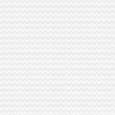
成都重庆进口国外二手印刷机国内外清关资料-厂家|供应商-采购进出口
重庆取消汽车整车出口转关限制_地方经济_新浪财经_新浪网
重庆市加工贸易进出口值10月创下单月历史新高
重庆进口报关代理公司/代理进出口业务
两用物项和技术进出口许可证管理办_全文
重庆海关：20措施促外贸进出口稳定增长_中国经济网——国家经济门户
商务部审议通过进出口许可证书管理规定修订稿_财经_腾讯网
重庆出口今年增1.5倍外贸增速领跑全国-1.5,进出口,笔记本电脑,
对外贸易经济合作部关于重庆市经贸委违章签发轮胎进口许可证和重庆
重庆企业进口转子装配机海外中检代理公司/香港中检代理公司_万航进
商务部公告2005年第125号发布《2006年出口许可证管理货物目录》
商务部发布《2006年出口许可证管理货物目录》,对中央管理企业出
重庆进出口权如何办理-莱芜新闻网
重庆机进出口业务员招聘|重庆机进出口业务员职位信息汇总|机进出口
出口钛白的出口许可证大概多久能办-进出口许可证-福步外贸论坛
重庆进口橄榄油清关代理公司那家比较好_上海虎桥进出口有限公司-
供应长沙重庆代理旧注塑机进出口报关流程-行业汇-机电在线
-重庆市睬全进出口有限公司
重庆进口旧贴片机报关资料&清关手续费用厂家-中科商务网-东莞环航
重庆照进出口贸易有限公司2017新招聘信息_电话_地址-58企业
货运代理辅导：进出口许可证管理—国际货运代理—易考吧