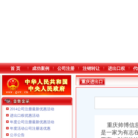
首 页
成功案例
公司注册
注销转让
进出口权
代
重庆进出口
许可证
2014公司注册最新优惠活动
进出口权优惠活动
年度公司注册最新优惠活动
本站导航
重庆帅博信
年度活动公司注册送优惠
是一家为有志
公示公告