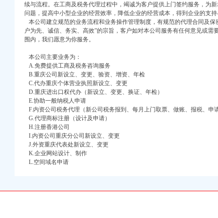
续与流程。在工商及税务代理过程中，竭诚为客户提供上门签约服务，为新
问题，提高中小型企业的经营效率，降低企业的经营成本，得到企业的支持
本公司建立规范的业务流程和业务操作管理制度，有规范的代理合同及保密
户为先、诚信、务实、高效”的宗旨，客户如对本公司服务有任何意见或需
围内，我们愿意为你服务。
本公司主要业务为：
A.免费提供工商及税务咨询服务
B.重庆公司新设立、变更、验资、增资、年检
口权)
C.代办重庆个体营业执照新设立、变更
万 （增资）
D.重庆进出口权代办（新设立、变更、换证、年检）
E.协助一般纳税人申请
注册）
F.内资公司税务代理（新公司税务报到、每月上门取票、做账、报税、申
G.代理商标注册（设计及申请）
H.注册香港公司
口权）
I.内资公司重庆分公司新设立、变更
进出口权）
J.外资重庆代表处新设立、变更
册）
K.企业网站设计、制作
L.空间域名申请
口权)
万 （增资）