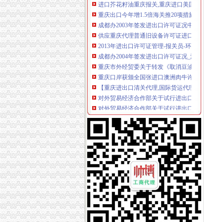
重庆出口今年增1.5倍海关推20项措施_中国经
成都办2003年签发进出口许可证况中华共和国
供应重庆代理普通旧设备许可证进口/专业代理
2013年进出口许可证管理-报关员-环球网校
成都办2004年签发进出口许可证况_滚动新闻_
重庆市外经贸委关于转发《取消豆油、棕榈油
重庆口岸获颁全国张进口澳洲肉牛许可证_国内
【重庆进出口清关代理,国际货运代理】-青羊玉
对外贸易经济合作部关于试行进出口许可证联网
对外贸易经济合作部关于试行进出口许可证联网
重庆进出口报关操作主管招聘|重庆进出口报关
成都重庆进口国外二手印刷机国内外清关资料-厂
重庆取消汽车整车出口转关限制_地方经济_新浪
重庆市加工贸易进出口值10月创下单月历史新
重庆进口报关代理公司/代理进出口业务
两用物项和技术进出口许可证管理办_全文
重庆海关：20措施促外贸进出口稳定增长_中
商务部审议通过进出口许可证书管理规定修订稿
重庆出口今年增1.5倍外贸增速领跑全国-1.5,进
对外贸易经济合作部关于重庆市经贸委违章签
重庆企业进口转子装配机海外中检代理公司/香