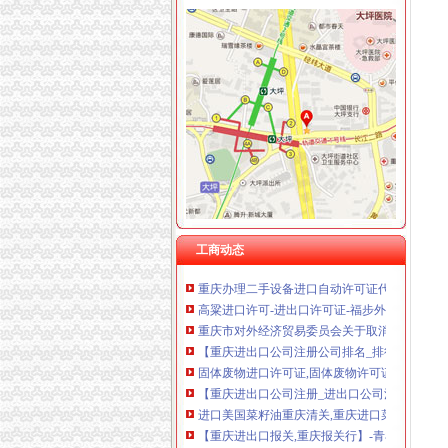
重庆卿倾商贸有限责任公司 渝江100万 （工商
重庆国洪体育设施有限公司
重庆进出口许可证
重庆星竣贸易有限责任公司 渝中100万 （进出
重庆市加工贸易进出口值10月创下单月历史新高
重庆海谛升进出口贸易有限公司 渝北100万 （
重庆顺源工商代办进出口权只要一周时间_经济
重庆奕欣锦诚商贸有限公司 渝九50万 （工商注
重庆专项审批：长生桥镇代办海关进出口许可\餐
重庆信同广告有限公司 渝沙50万 （工商注册）
重庆钢铁股份有限公司的自动进口许可证（N）
重庆三虹房地产营销策划有限公司
重庆市博赛矿业（集团）股份有限公司的自动进
重庆宝鹰汽车销售有限公司
成都办2003年上半年签发进出口许可证况中华
重庆出口今年增1.5倍海关推20项措施-搜狐财经
重庆出口今年增1.5倍外贸增速领跑全国-搜狐滚
进出口许可证办理成都英国公司注册成都-钱眼
重庆出口今年增1.5倍海关推20项措施-搜狐滚动
工商动态
重庆办理二手设备进口自动许可证代理公司/重
高粱进口许可-进出口许可证-福步外贸论坛（FOBBus
重庆市对外经济贸易委员会关于取消进出口货
【重庆进出口公司注册公司排名_排行榜_十大
固体废物进口许可证,固体废物许可证,重庆市
【重庆进出口公司注册_进出口公司注册流程_
进口美国菜籽油重庆清关,重庆进口菜籽油清关
【重庆进出口报关,重庆报关行】-青羊玉林易登
进口芥花籽油重庆报关,重庆进口美国芥花籽油