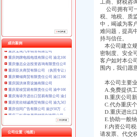
工商、财税咨
公司拥有可一
税、地税、质
中，竭诚为客
难问题，提高
持与信任。
成功案例
本公司建立规
密制度、安全
重庆鸽牌电线电缆有限公司 渝北10010万 (进出口权)
重庆傲志众达投资咨询有限责任公司 渝九1000万 （增资）
客户如对本公
重庆臣夫商贸有限公司 （执照专让）
围内，我们愿
重庆卿倾商贸有限责任公司 渝江100万 （工商注册）
重庆国洪体育设施有限公司
本公司主要业
重庆星竣贸易有限责任公司 渝中100万 （进出口权）
A.免费提供
重庆海谛升进出口贸易有限公司 渝北100万 （进出口权）
B.重庆公司
重庆奕欣锦诚商贸有限公司 渝九50万 （工商注册）
C.代办重庆
重庆信同广告有限公司 渝沙50万 （工商注册）
重庆三虹房地产营销策划有限公司
D.重庆进出
重庆宝鹰汽车销售有限公司
E.协助一般
重庆鸽牌电线电缆有限公司 渝北10010万 (进出口权)
F.内资公司
重庆傲志众达投资咨询有限责任公司 渝九1000万 （增资）
公司位置（地图）
请发票、代交
重庆臣夫商贸有限公司 （执照专让）