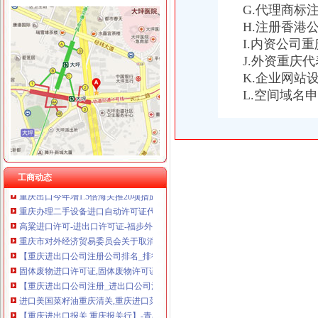
G.代理商标
重庆卿倾商贸有限责任公司 渝江100万 （工商注册）
H.注册香港
重庆国洪体育设施有限公司
重庆进出口许可证
I.内资公司
重庆星竣贸易有限责任公司 渝中100万 （进出口权）
重庆市加工贸易进出口值10月创下单月历史新高_加工贸易_中国国际电
重庆海谛升进出口贸易有限公司 渝北100万 （进出口权）
J.外资重庆
重庆顺源工商代办进出口权只要一周时间_经济论坛_天涯论坛_天涯社区
重庆奕欣锦诚商贸有限公司 渝九50万 （工商注册）
K.企业网站
重庆专项审批：长生桥镇代办海关进出口许可\餐饮服务许可\道路运输-
重庆信同广告有限公司 渝沙50万 （工商注册）
L.空间域名
重庆钢铁股份有限公司的自动进口许可证（N）_信息公开
重庆三虹房地产营销策划有限公司
重庆市博赛矿业（集团）股份有限公司的自动进口许可证（N-
重庆宝鹰汽车销售有限公司
成都办2003年上半年签发进出口许可证况中华共和国商务部网
重庆出口今年增1.5倍海关推20项措施-搜狐财经
重庆出口今年增1.5倍外贸增速领跑全国-搜狐滚动
进出口许可证办理成都英国公司注册成都-钱眼产品
工商动态
重庆出口今年增1.5倍海关推20项措施-搜狐滚动
重庆办理二手设备进口自动许可证代理公司/重庆二手设备进口快速报关
高粱进口许可-进出口许可证-福步外贸论坛（FOBBusinessForum）
重庆市对外经济贸易委员会关于取消进出口货物许可证工本费项目有关
【重庆进出口公司注册公司排名_排行榜_十大品牌_口碑好的进出口
固体废物进口许可证,固体废物许可证,重庆市固体废物转移许可证
【重庆进出口公司注册_进出口公司注册流程_进出口公司注册代理】-
进口美国菜籽油重庆清关,重庆进口菜籽油清关报关-成都进出口代理】
【重庆进出口报关,重庆报关行】-青羊玉林易登网