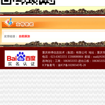
商务部公告2005年第125号发布《2006年出口许可证管理货物目录》
商务部发布《2006年出口许可证管理货物目录》,对中央管理企业出
重庆进出口权如何办理-莱芜新闻网
重庆机进出口业务员招聘|重庆机进出口业务员职位信息汇总|机进出口
出口钛白的出口许可证大概多久能办-进出口许可证-福步外贸论坛
重庆进口橄榄油清关代理公司那家比较好_上海虎桥进出口有限公司-
供应长沙重庆代理旧注塑机进出口报关流程-行业汇-机电在线
友情链接：
自助添加
-重庆市睬全进出口有限公司
重庆进口旧贴片机报关资料&清关手续费用厂家-中科商务网-东莞环航
重庆照进出口贸易有限公司2017新招聘信息_电话_地址-58企业
重庆帅博信息技术（集团）有限公司 地址：重庆市渝
货运代理辅导：进出口许可证管理—国际货运代理—易考吧
电话：023-63653351 13368080804 邮箱：mail@6365
重庆进口橄榄油报关手续清关代理公司
咨询QQ：工商：1063653355 进出口权：1063653355
重庆进出口许可证
ICP备案号：渝ICP备10200345号-28
重庆市加工贸易进出口值10月创下单月历史新高_加工贸易_中国国际电
重庆顺源工商代办进出口权只要一周时间_经济论坛_天涯论坛_天涯社区
重庆专项审批：长生桥镇代办海关进出口许可\餐饮服务许可\道路运输-
重庆钢铁股份有限公司的自动进口许可证（N）_信息公开
重庆市博赛矿业（集团）股份有限公司的自动进口许可证（N-
成都办2003年上半年签发进出口许可证况中华共和国商务部网
重庆出口今年增1.5倍海关推20项措施-搜狐财经
重庆出口今年增1.5倍外贸增速领跑全国-搜狐滚动