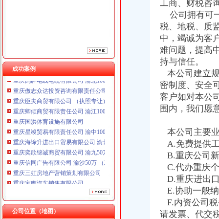
工商、财税咨
公司拥有可一
税、地税、质
中，竭诚为客
难问题，提高
持与信任。
成功案例
本公司建立规
重庆鸽牌电线电缆有限公司 渝北10010万 (进出口权)
重庆傲志众达投资咨询有限责任公司 渝九1000万 （增资）
密制度、安全
重庆臣夫商贸有限公司 （执照专让）
客户如对本公
重庆卿倾商贸有限责任公司 渝江100万 （工商注册）
围内，我们愿
重庆国洪体育设施有限公司
重庆星竣贸易有限责任公司 渝中100万 （进出口权）
本公司主要业
重庆海谛升进出口贸易有限公司 渝北100万 （进出口权）
A.免费提供
重庆奕欣锦诚商贸有限公司 渝九50万 （工商注册）
B.重庆公司
重庆信同广告有限公司 渝沙50万 （工商注册）
重庆三虹房地产营销策划有限公司
C.代办重庆
重庆宝鹰汽车销售有限公司
D.重庆进出
重庆鸽牌电线电缆有限公司 渝北10010万 (进出口权)
E.协助一般
重庆傲志众达投资咨询有限责任公司 渝九1000万 （增资）
F.内资公司
重庆臣夫商贸有限公司 （执照专让）
公司位置（地图）
请发票、代交
重庆卿倾商贸有限责任公司 渝江100万 （工商注册）