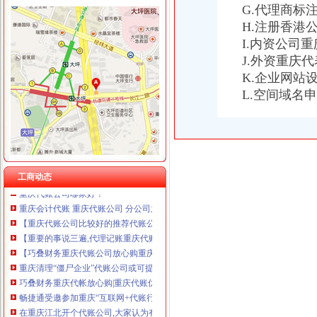
G.代理商标
重庆国洪体育设施有限公司
重庆代账公司
H.注册香港
重庆星竣贸易有限责任公司 渝中100万 （进出口权）
重庆代账,会计代账服务—鹏鑫财务专业代账服务-重庆财务会计/评估|
重庆海谛升进出口贸易有限公司 渝北100万 （进出口权）
I.内资公司
重庆会计代账服务包括哪些？-商务服务-水母网
重庆奕欣锦诚商贸有限公司 渝九50万 （工商注册）
J.外资重庆
重庆代账公司【两江新区吧】_百度贴吧
重庆信同广告有限公司 渝沙50万 （工商注册）
K.企业网站
【重庆齐齐会计代账公司】-主营：
重庆三虹房地产营销策划有限公司
【重庆沙坪坝代账公司】价格_厂家_图片-Hc360慧聪网
L.空间域名
重庆宝鹰汽车销售有限公司
重庆代理公司记账,重庆代账,重庆代理纳税申报,重庆财税代理,重
重庆高启财务咨询有限公司重庆江北代账渝中代账重庆代账-经理-人和网
重庆代帐公司服务价格,重庆代账公司哪种品牌的好,选巧叠财务|
重庆代账公司教你如何轻松记账[好网角文章收]
重庆工商*办,重庆公司财税代理,重庆*办公司注册,重庆代账报税-
工商动态
重庆代账公司哪家好？
重庆会计代账 重庆代账公司 分公司之间的这些税务问题,一定得关
【重庆代账公司比较好的推荐代账公司会计代帐会计服务财务管理财
【重要的事说三遍,代理记账重庆代账公司重庆代帐公司就选】价
【巧叠财务重庆代账公司放心购重庆代帐公司优惠享不停】价格,
重庆清理“僵尸企业”代账公司或可提供小微企清单-新华网重庆频道
巧叠财务重庆代帐放心购|重庆代账优惠享不停！【今日推荐网】
畅捷通受邀参加重庆“互联网+代账行业研讨会”-小熊在线-企业频道
在重庆江北开个代账公司,大家认为有前景吗？_重庆_天涯论坛_天涯
重庆代账公司哪家服务态度比较好？合开展税务筹划的三个路径-灌