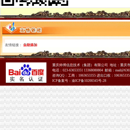
重庆清理“僵尸企业”代账公司或可提供小微企清单-新华网重庆频道
28_重庆渝中区代理记帐,重庆财务代理记账,重庆专业的代账公司_
重庆渝中会计代账公司哪家更好？-商务服务-*一金融网
重庆宏途代账服务有限公司_【信用信息_诉讼信息_财务信息_注册信息
服务地区_重庆代账公司
重庆财瑞财务代账有限责任公司潼南县分公司_重庆市_潼南县_企业在线
畅捷通受邀参加重庆“互联网+代账行业研讨会”-软件与服务-中国软
友情链接：
自助添加
重庆营业执照代办多少钱,工商执照代办价格,重庆代账公司-弛锐财务
重庆注册公司|重庆代理记账|重庆代账选重庆新月会计|中小企业财税
重庆代账公司哪家好？两种减免增值税形的会计处理-Bc分类目录
【巧叠财务重庆出口退税,服务完善的重庆代账】具体详请电话
重庆帅博信息技术（集团）有限公司 地址：重庆市渝
电话：023-63653351 13368080804 邮箱：mail@6365
重庆代账公司
咨询QQ：工商：1063653355 进出口权：1063653355
重庆代账,会计代账服务—鹏鑫财务专业代账服务-重庆财务会计/评估|
ICP备案号：渝ICP备10200345号-28
重庆会计代账服务包括哪些？-商务服务-水母网
重庆代账公司【两江新区吧】_百度贴吧
【重庆齐齐会计代账公司】-主营：
【重庆沙坪坝代账公司】价格_厂家_图片-Hc360慧聪网
重庆代理公司记账,重庆代账,重庆代理纳税申报,重庆财税代理,重
重庆高启财务咨询有限公司重庆江北代账渝中代账重庆代账-经理-人和网
重庆代帐公司服务价格,重庆代账公司哪种品牌的好,选巧叠财务|
重庆代账公司教你如何轻松记账[好网角文章收]