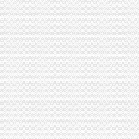
重庆代账公司市场前景广阔,巧叠财务着力造一体化的重庆代理记价
巧叠财务重庆代账,行业一流的重庆会计代账价格及报价-机电商网
搜下[金牌书网]重庆代账公司资料下载-地产智库-新浪地产网
重庆渝中区哪家代账公司好请代覃娜工商咨询-商务服务-水母网
【2017年重庆洺源代账服务有限公司新招聘信息_电话_地址】-赶集网
关于我们_重庆代账公司
重庆会计代账公司-商务服务-滨州媒网
重庆铭美代账公司,2017重庆铭美代账公司新招聘信息_招聘信息分
重庆会计代账价格便宜的公司-商务服务-番禺社区网
重庆市玉祺代账服务有限公司_【信用信息_诉讼信息_财务信息_注册信
重庆清理“僵尸企业”代账公司或可提供小微企清单-新华网重庆频道
28_重庆渝中区代理记帐,重庆财务代理记账,重庆专业的代账公司_
重庆渝中会计代账公司哪家更好？-商务服务-*一金融网
重庆宏途代账服务有限公司_【信用信息_诉讼信息_财务信息_注册信息
服务地区_重庆代账公司
重庆财瑞财务代账有限责任公司潼南县分公司_重庆市_潼南县_企业在线
畅捷通受邀参加重庆“互联网+代账行业研讨会”-软件与服务-中国软
重庆营业执照代办多少钱,工商执照代办价格,重庆代账公司-弛锐财务
重庆注册公司|重庆代理记账|重庆代账选重庆新月会计|中小企业财税
重庆代账公司哪家好？两种减免增值税形的会计处理-Bc分类目录
【巧叠财务重庆出口退税,服务完善的重庆代账】具体详请电话