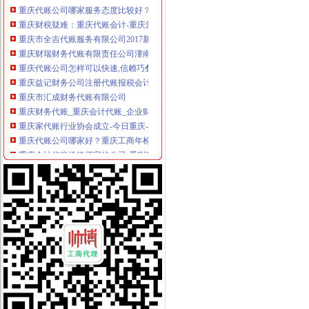
重庆财税疑难：重庆代账会计-重庆爱问分类
重庆市全吉代账服务有限公司2017新招聘信息_电话_地址-58企业
重庆财瑞财务代账有限责任公司潼南县分公司
重庆代账公司怎样可以快速,信赖巧叠财务,售后有保障【今日推荐网】
重庆益记财务公司注册代账报税会计代帐重庆公司注册今题网
重庆市汇成财务代账有限公司
重庆财务代账_重庆会计代账_企业财务代账-重庆财务代帐公司
重庆家代账行业协会成立-今日重庆-华龙网
重庆代账公司哪家好？重庆工商年检办理价格贵吗？？
重庆会计代账价格便宜的公司-爱喇叭网
重庆会计代账公司哪家专业负责-直辖市重庆其他服务信息
重庆代账公司市场前景广阔,巧叠财务着力造一体化的重庆代理记价
巧叠财务重庆代账,行业一流的重庆会计代账价格及报价-机电商网
搜下[金牌书网]重庆代账公司资料下载-地产智库-新浪地产网
重庆渝中区哪家代账公司好请代覃娜工商咨询-商务服务-水母网
【2017年重庆洺源代账服务有限公司新招聘信息_电话_地址】-赶集网
关于我们_重庆代账公司
重庆会计代账公司-商务服务-滨州媒网
重庆铭美代账公司,2017重庆铭美代账公司新招聘信息_招聘信息分
重庆会计代账价格便宜的公司-商务服务-番禺社区网
重庆市玉祺代账服务有限公司_【信用信息_诉讼信息_财务信息_注册信