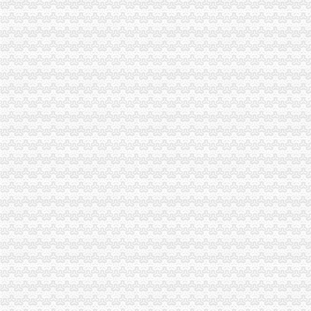
重庆工商*办,重庆公司财税代理,重庆*办公司注册,重庆代账报税-
重庆代账公司哪家好？
重庆会计代账 重庆代账公司 分公司之间的这些税务问题,一定得关
【重庆代账公司比较好的推荐代账公司会计代帐会计服务财务管理财
【重要的事说三遍,代理记账重庆代账公司重庆代帐公司就选】价
【巧叠财务重庆代账公司放心购重庆代帐公司优惠享不停】价格,
重庆清理“僵尸企业”代账公司或可提供小微企清单-新华网重庆频道
巧叠财务重庆代帐放心购|重庆代账优惠享不停！【今日推荐网】
畅捷通受邀参加重庆“互联网+代账行业研讨会”-小熊在线-企业频道
在重庆江北开个代账公司,大家认为有前景吗？_重庆_天涯论坛_天涯
重庆代账公司哪家服务态度比较好？合开展税务筹划的三个路径-灌
重庆财税疑难：重庆代账会计-重庆爱问分类
重庆市全吉代账服务有限公司2017新招聘信息_电话_地址-58企业
重庆财瑞财务代账有限责任公司潼南县分公司
重庆代账公司怎样可以快速,信赖巧叠财务,售后有保障【今日推荐网】
重庆益记财务公司注册代账报税会计代帐重庆公司注册今题网
重庆市汇成财务代账有限公司
重庆财务代账_重庆会计代账_企业财务代账-重庆财务代帐公司
重庆家代账行业协会成立-今日重庆-华龙网
重庆代账公司哪家好？重庆工商年检办理价格贵吗？？
重庆会计代账价格便宜的公司-爱喇叭网
重庆会计代账公司哪家专业负责-直辖市重庆其他服务信息