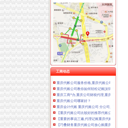
重庆代账公司
重庆招聘代账公司全职会计_重庆慢牛众创企业
重庆代账,一站式出口退税网站服务,选巧叠财务
重庆代账公司【两江新区吧】_百度贴吧
【重庆齐齐会计代账公司】-主营：
【重庆沙坪坝代账公司】价格_厂家_图片-Hc36
重庆代理公司记账,重庆代账,重庆代理纳税申报,
重庆高启财务咨询有限公司重庆江北代账渝中代
工商动态
重庆代帐公司服务价格,重庆代账公司哪种品牌的
重庆代账公司教你如何轻松记账[好网角文章收]
重庆工商*办,重庆公司财税代理,重庆*办公司注
重庆代账公司哪家好？
重庆会计代账 重庆代账公司 分公司之间的这些
【重庆代账公司比较好的推荐代账公司会计代
【重要的事说三遍,代理记账重庆代账公司重庆
【巧叠财务重庆代账公司放心购重庆代帐公司优
重庆清理“僵尸企业”代账公司或可提供小微企清