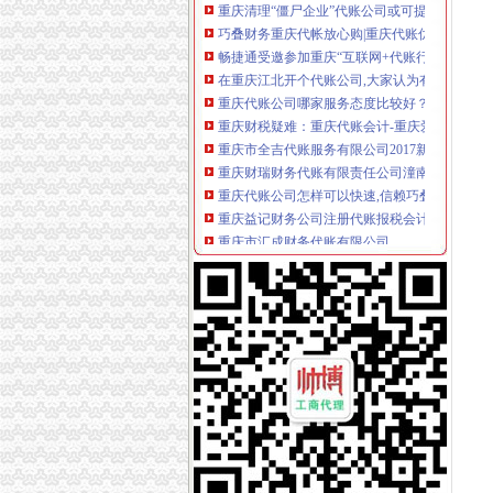
巧叠财务重庆代帐放心购|重庆代账优惠享不停
畅捷通受邀参加重庆“互联网+代账行业研讨会”
在重庆江北开个代账公司,大家认为有前景吗？_
重庆代账公司哪家服务态度比较好？合开展税务
重庆财税疑难：重庆代账会计-重庆爱问分类
重庆市全吉代账服务有限公司2017新招聘信息_电
重庆财瑞财务代账有限责任公司潼南县分公司
重庆代账公司怎样可以快速,信赖巧叠财务,售
重庆益记财务公司注册代账报税会计代帐重庆
重庆市汇成财务代账有限公司
重庆财务代账_重庆会计代账_企业财务代账-重
重庆家代账行业协会成立-今日重庆-华龙网
重庆代账公司哪家好？重庆工商年检办理价格
重庆会计代账价格便宜的公司-爱喇叭网
重庆会计代账公司哪家专业负责-直辖市重庆其
重庆代账公司市场前景广阔,巧叠财务着力造一
巧叠财务重庆代账,行业一流的重庆会计代账价
搜下[金牌书网]重庆代账公司资料下载-地产智
重庆渝中区哪家代账公司好请代覃娜工商咨询-
【2017年重庆洺源代账服务有限公司新招聘信息
关于我们_重庆代账公司