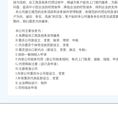
续与流程。在工商及税务代理过程中，竭诚为客户提供上门签约服务，为新
万 （增资）
问题，提高中小型企业的经营效率，降低企业的经营成本，得到企业的支持
本公司建立规范的业务流程和业务操作管理制度，有规范的代理合同及保密
注册）
户为先、诚信、务实、高效”的宗旨，客户如对本公司服务有任何意见或需
围内，我们愿意为你服务。
口权）
本公司主要业务为：
进出口权）
A.免费提供工商及税务咨询服务
册）
B.重庆公司新设立、变更、验资、增资、年检
C.代办重庆个体营业执照新设立、变更
D.重庆进出口权代办（新设立、变更、换证、年检）
E.协助一般纳税人申请
口权)
F.内资公司税务代理（新公司税务报到、每月上门取票、做账、报税、申
G.代理商标注册（设计及申请）
万 （增资）
H.注册香港公司
I.内资公司重庆分公司新设立、变更
注册）
J.外资重庆代表处新设立、变更
K.企业网站设计、制作
口权）
L.空间域名申请
进出口权）
册）