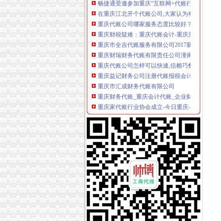
在重庆江北开个代账公司,大家认为有前景吗？_
重庆代账公司哪家服务态度比较好？合开展税务
重庆财税疑难：重庆代账会计-重庆爱问分类
重庆市全吉代账服务有限公司2017新招聘信息_电
重庆财瑞财务代账有限责任公司潼南县分公司
重庆代账公司怎样可以快速,信赖巧叠财务,售
重庆益记财务公司注册代账报税会计代帐重庆
重庆市汇成财务代账有限公司
重庆财务代账_重庆会计代账_企业财务代账-重
重庆家代账行业协会成立-今日重庆-华龙网
重庆代账公司哪家好？重庆工商年检办理价格
重庆会计代账价格便宜的公司-爱喇叭网
重庆会计代账公司哪家专业负责-直辖市重庆其
重庆代账公司市场前景广阔,巧叠财务着力造一
巧叠财务重庆代账,行业一流的重庆会计代账价
搜下[金牌书网]重庆代账公司资料下载-地产智
重庆渝中区哪家代账公司好请代覃娜工商咨询-
【2017年重庆洺源代账服务有限公司新招聘信息
关于我们_重庆代账公司
重庆会计代账公司-商务服务-滨州媒网
重庆铭美代账公司,2017重庆铭美代账公司新招