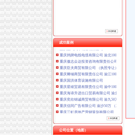
成功案例
重庆鸽牌电线电缆有限公司 渝北10010万 (进出
重庆傲志众达投资咨询有限责任公司 渝九1000
重庆臣夫商贸有限公司 （执照专让）
重庆卿倾商贸有限责任公司 渝江100万 （工商
重庆国洪体育设施有限公司
重庆星竣贸易有限责任公司 渝中100万 （进出
重庆海谛升进出口贸易有限公司 渝北100万 （
重庆奕欣锦诚商贸有限公司 渝九50万 （工商注
重庆信同广告有限公司 渝沙50万 （工商注册）
重庆三虹房地产营销策划有限公司
重庆宝鹰汽车销售有限公司
重庆鸽牌电线电缆有限公司 渝北10010万 (进出
重庆傲志众达投资咨询有限责任公司 渝九1000
公司位置（地图）
重庆臣夫商贸有限公司 （执照专让）