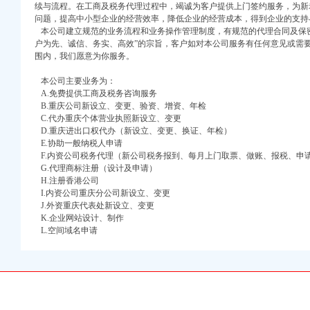
续与流程。在工商及税务代理过程中，竭诚为客户提供上门签约服务，为新
问题，提高中小型企业的经营效率，降低企业的经营成本，得到企业的支持
本公司建立规范的业务流程和业务操作管理制度，有规范的代理合同及保密
户为先、诚信、务实、高效”的宗旨，客户如对本公司服务有任何意见或需
围内，我们愿意为你服务。
本公司主要业务为：
A.免费提供工商及税务咨询服务
B.重庆公司新设立、变更、验资、增资、年检
口权)
C.代办重庆个体营业执照新设立、变更
万 （增资）
D.重庆进出口权代办（新设立、变更、换证、年检）
E.协助一般纳税人申请
F.内资公司税务代理（新公司税务报到、每月上门取票、做账、报税、申
注册）
G.代理商标注册（设计及申请）
H.注册香港公司
口权）
I.内资公司重庆分公司新设立、变更
进出口权）
J.外资重庆代表处新设立、变更
册）
K.企业网站设计、制作
L.空间域名申请
口权)
万 （增资）