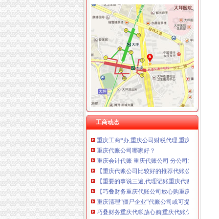
重庆卿倾商贸有限责任公司 渝江100万 （工商
重庆国洪体育设施有限公司
重庆星竣贸易有限责任公司 渝中100万 （进出
重庆代账公司
重庆海谛升进出口贸易有限公司 渝北100万 （
重庆税务代账公司分享下岗离退职工有哪些新政
重庆奕欣锦诚商贸有限公司 渝九50万 （工商注
重庆代账公司【两江新区吧】_百度贴吧
重庆信同广告有限公司 渝沙50万 （工商注册）
重庆代账公司【两江新区吧】_百度贴吧
重庆三虹房地产营销策划有限公司
【重庆齐齐会计代账公司】-主营：
重庆宝鹰汽车销售有限公司
【重庆沙坪坝代账公司】价格_厂家_图片-Hc36
重庆代理公司记账,重庆代账,重庆代理纳税申报,
重庆高启财务咨询有限公司重庆江北代账渝中代
重庆代帐公司服务价格,重庆代账公司哪种品牌的
重庆代账公司教你如何轻松记账[好网角文章收]
工商动态
重庆工商*办,重庆公司财税代理,重庆*办公司注
重庆代账公司哪家好？
重庆会计代账 重庆代账公司 分公司之间的这些
【重庆代账公司比较好的推荐代账公司会计代
【重要的事说三遍,代理记账重庆代账公司重庆
【巧叠财务重庆代账公司放心购重庆代帐公司优
重庆清理“僵尸企业”代账公司或可提供小微企清
巧叠财务重庆代帐放心购|重庆代账优惠享不停
畅捷通受邀参加重庆“互联网+代账行业研讨会”