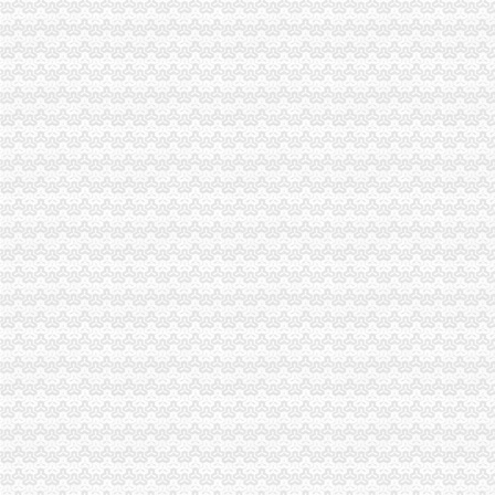
企业申请进出口权及出口退税申请的条件-福建厦门会计审计信息
郑州进出口退税申请条件_搜狐其它_搜狐网
天津东丽如何申请进出口权,进出口权申请条件-咨询培训-水母网
办理北京进出口权进出口许可证的申请条件是什么需要哪些资料-北京
南昌内资公司如何申请进出口权,申请进出口权资质的条件-登尼服
公布《2016年原油非国营贸易进口允许量总量、申请条件和申请程序
南昌企业申请进出口权,如何办理进出口权申请,进出口权申请条件
南京外贸公司进出口经营权申请条件及流程-深圳酷易搜
2012年非国营贸易申请原油进口条件及流程（转载）_进出口贸易_天
鑫南财务--进出口经营权申办条件办理流程需要哪此材料_【公司注册
深圳进出口权申请条件、材料、流程、时间及费用-深圳58同城
申请注册进出口公司需要具备什么条件？—多有米
注册深圳公司深圳进出口权申请条件、材料、流程、时间-深圳58同城
【外贸出口企业资质认定进出口权申请条件】-郑州二七易登网
青海西宁进出口公司申请条件---爱喇叭网
申请进出口权条件_中华文本库
南昌进出口权申请的优势及条件
广州进出口权申请条件,申请进出口权,申请进出口权的流程-
广州进出口权申请条件,申请进出口权,申请进出口权的流程-
【信进出口企业申请进出口权需具备的条件】-信易登网
申请进出口权的条件-阿里巴巴
香港注册公司之进出口申报条件及材料介绍-浙商动态-浙商频道-浙江都