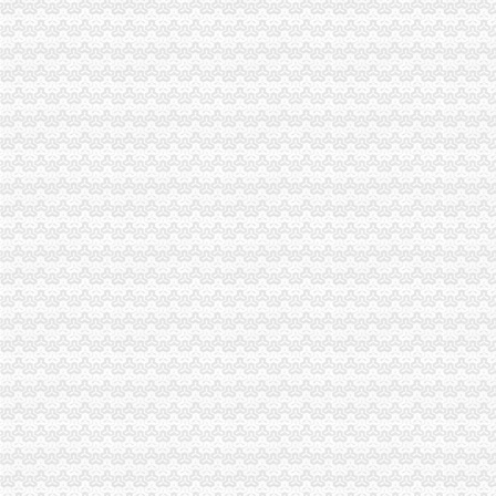
广州申请进出口权进出口权办理流程进出口权申请条件-广告信息-番
办理进出口权进出口许可申请条件是什么需要哪些资料_2017新资质
【广州申请进出口权进出口权办理流程进出口权申请条件】-广州东山
供应广州进出口权申请条件（图）-供应信息-环球经贸网
商务部公告2014年第80号公布《2015年原油非国营贸易进口企业申请
广州申请进出口权的流程广州申请进出口权的条件_申请广州进出口权_
货物进出口权申请条件及代理费用-北京便民网
广州进出口权申请的条件-准信儿分类信息
暂时进出口货物的范围或申请条件（图）-供应信息-环球经贸网
企业如何办理进出口权？申请进出口权的条件及流程？—多有米
进出口权办理流程进出口权申请条件2017/9/2815:05:05-猛犬酒吧-
广州申请进出口权进出口权办理流程进出口权申请条件-广州58同城
进出口权申请条件需要什么条件？-一般商务服务-久久信息网
申请进出口权的条件？_商业_天涯问答_天涯社区
深圳公司申请进出口权；申请进出口权的条件-产品网
申请一般贸易进出口公司有什么条件？-外经贸
如何办理进出口权广州公司进出口权申请条件图片,如何办理进出口权
北京进出口权的申请条件流程和资料-直辖市北京专利服务信息
上海企业进出口权的申请条件_搜狐文化_搜狐网
【广州企业办理进出口权、进出口权申请条件】厂家,价格,图片_广
青海企业进出口权申请的条件及要求-会计/审计-久久信息网