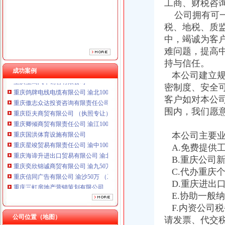
工商、财税咨
公司拥有可一
税、地税、质
中，竭诚为客
难问题，提高
持与信任。
成功案例
本公司建立规
重庆鸽牌电线电缆有限公司 渝北10010万 (进出口权)
密制度、安全
重庆傲志众达投资咨询有限责任公司 渝九1000万 （增资）
客户如对本公
重庆臣夫商贸有限公司 （执照专让）
围内，我们愿
重庆卿倾商贸有限责任公司 渝江100万 （工商注册）
重庆国洪体育设施有限公司
本公司主要业
重庆星竣贸易有限责任公司 渝中100万 （进出口权）
A.免费提供
重庆海谛升进出口贸易有限公司 渝北100万 （进出口权）
B.重庆公司
重庆奕欣锦诚商贸有限公司 渝九50万 （工商注册）
重庆信同广告有限公司 渝沙50万 （工商注册）
C.代办重庆
重庆三虹房地产营销策划有限公司
D.重庆进出
重庆宝鹰汽车销售有限公司
E.协助一般
重庆鸽牌电线电缆有限公司 渝北10010万 (进出口权)
F.内资公司
重庆傲志众达投资咨询有限责任公司 渝九1000万 （增资）
公司位置（地图）
请发票、代交
重庆臣夫商贸有限公司 （执照专让）