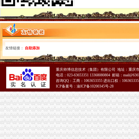
申请注册进出口公司需要具备什么条件？—多有米
注册深圳公司深圳进出口权申请条件、材料、流程、时间-深圳58同城
【外贸出口企业资质认定进出口权申请条件】-郑州二七易登网
青海西宁进出口公司申请条件---爱喇叭网
申请进出口权条件_中华文本库
南昌进出口权申请的优势及条件
广州进出口权申请条件,申请进出口权,申请进出口权的流程-
友情链接：
自助添加
广州进出口权申请条件,申请进出口权,申请进出口权的流程-
【信进出口企业申请进出口权需具备的条件】-信易登网
申请进出口权的条件-阿里巴巴
香港注册公司之进出口申报条件及材料介绍-浙商动态-浙商频道-浙江都
重庆帅博信息技术（集团）有限公司 地址：重庆市渝
电话：023-63653351 13368080804 邮箱：mail@6365
【地宝网】进出口权申请南昌申请进出口权申报条件_咨询代办顾问
咨询QQ：工商：1063653355 进出口权：1063653355
进出口申请条件
ICP备案号：渝ICP备10200345号-28
办理进出口权进出口许可申请条件是什么需要哪些资料_2017新资质
【广州申请进出口权进出口权办理流程进出口权申请条件】-广州东山
深圳进出口权申请具备条件说明-中介代理
广州进出口贸易公司申请条件、进出口权办理-广州58同城
鑫南财务--进出口经营权申请的必要和申请条件_【公司注册服务】
2016年无锡代办进出口经营权办理流程和申请条件-中介代理
申请进出口权的要求与条件?
申请进出口权的要求与条件?