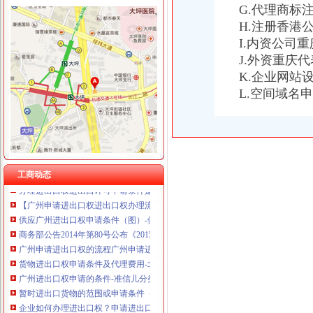
G.代理商标
重庆卿倾商贸有限责任公司 渝江100万 （工商注册）
H.注册香港
重庆国洪体育设施有限公司
进出口申请条件
重庆星竣贸易有限责任公司 渝中100万 （进出口权）
I.内资公司
办理进出口权进出口许可申请条件是什么需要哪些资料_2017新资质
重庆海谛升进出口贸易有限公司 渝北100万 （进出口权）
J.外资重庆
【广州申请进出口权进出口权办理流程进出口权申请条件】-广州东山
重庆奕欣锦诚商贸有限公司 渝九50万 （工商注册）
K.企业网站
深圳进出口权申请具备条件说明-中介代理
重庆信同广告有限公司 渝沙50万 （工商注册）
L.空间域名
广州进出口贸易公司申请条件、进出口权办理-广州58同城
重庆三虹房地产营销策划有限公司
鑫南财务--进出口经营权申请的必要和申请条件_【公司注册服务】
重庆宝鹰汽车销售有限公司
2016年无锡代办进出口经营权办理流程和申请条件-中介代理
申请进出口权的要求与条件?
申请进出口权的要求与条件?
广州申请进出口权进出口权办理流程进出口权申请条件-广告信息-番
工商动态
办理进出口权进出口许可申请条件是什么需要哪些资料_2017新资质
【广州申请进出口权进出口权办理流程进出口权申请条件】-广州东山
供应广州进出口权申请条件（图）-供应信息-环球经贸网
商务部公告2014年第80号公布《2015年原油非国营贸易进口企业申请
广州申请进出口权的流程广州申请进出口权的条件_申请广州进出口权_
货物进出口权申请条件及代理费用-北京便民网
广州进出口权申请的条件-准信儿分类信息
暂时进出口货物的范围或申请条件（图）-供应信息-环球经贸网
企业如何办理进出口权？申请进出口权的条件及流程？—多有米