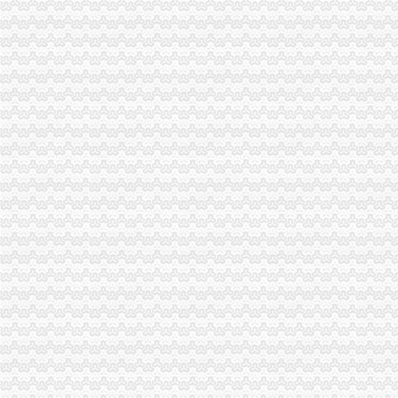
天津东丽如何申请进出口权,进出口权申请条件-咨询培训-水母网
办理北京进出口权进出口许可证的申请条件是什么需要哪些资料-北京
南昌内资公司如何申请进出口权,申请进出口权资质的条件-登尼服
公布《2016年原油非国营贸易进口允许量总量、申请条件和申请程序
南昌企业申请进出口权,如何办理进出口权申请,进出口权申请条件
南京外贸公司进出口经营权申请条件及流程-深圳酷易搜
2012年非国营贸易申请原油进口条件及流程（转载）_进出口贸易_天
鑫南财务--进出口经营权申办条件办理流程需要哪此材料_【公司注册
深圳进出口权申请条件、材料、流程、时间及费用-深圳58同城
申请注册进出口公司需要具备什么条件？—多有米
注册深圳公司深圳进出口权申请条件、材料、流程、时间-深圳58同城
【外贸出口企业资质认定进出口权申请条件】-郑州二七易登网
青海西宁进出口公司申请条件---爱喇叭网
申请进出口权条件_中华文本库
南昌进出口权申请的优势及条件
广州进出口权申请条件,申请进出口权,申请进出口权的流程-
广州进出口权申请条件,申请进出口权,申请进出口权的流程-
【信进出口企业申请进出口权需具备的条件】-信易登网
申请进出口权的条件-阿里巴巴
香港注册公司之进出口申报条件及材料介绍-浙商动态-浙商频道-浙江都
【地宝网】进出口权申请南昌申请进出口权申报条件_咨询代办顾问