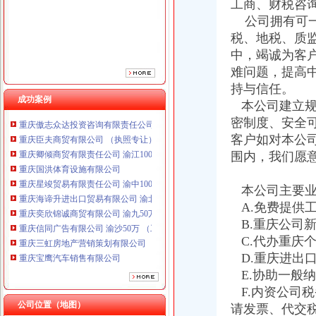
工商、财税咨
公司拥有可一
税、地税、质
中，竭诚为客
难问题，提高
持与信任。
重庆鸽牌电线电缆有限公司 渝北10010万 (进出口权)
成功案例
本公司建立规
重庆傲志众达投资咨询有限责任公司 渝九1000万 （增资）
密制度、安全
重庆臣夫商贸有限公司 （执照专让）
客户如对本公
重庆卿倾商贸有限责任公司 渝江100万 （工商注册）
围内，我们愿
重庆国洪体育设施有限公司
重庆星竣贸易有限责任公司 渝中100万 （进出口权）
重庆海谛升进出口贸易有限公司 渝北100万 （进出口权）
本公司主要业
重庆奕欣锦诚商贸有限公司 渝九50万 （工商注册）
A.免费提供
重庆信同广告有限公司 渝沙50万 （工商注册）
B.重庆公司
重庆三虹房地产营销策划有限公司
C.代办重庆
重庆宝鹰汽车销售有限公司
D.重庆进出
重庆鸽牌电线电缆有限公司 渝北10010万 (进出口权)
E.协助一般
重庆傲志众达投资咨询有限责任公司 渝九1000万 （增资）
F.内资公司
重庆臣夫商贸有限公司 （执照专让）
公司位置（地图）
重庆卿倾商贸有限责任公司 渝江100万 （工商注册）
请发票、代交