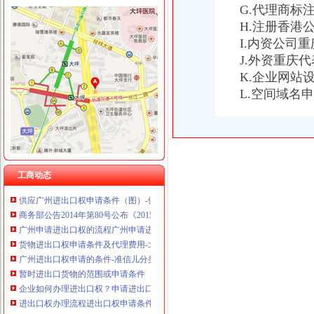
重庆国洪体育设施有限公司
G.代理商标
进出口申请条件
重庆星竣贸易有限责任公司 渝中100万 （进出口权）
H.注册香港
工厂想申请进出口经营权的条件？？-出口交流-福步外贸论坛（FOB
重庆海谛升进出口贸易有限公司 渝北100万 （进出口权）
I.内资公司
申请上海进出口经营权的条件、流程及所需材料有哪些？-红枫财务
重庆奕欣锦诚商贸有限公司 渝九50万 （工商注册）
深圳进出口权申请具备条件说明-中介代理
J.外资重庆
重庆信同广告有限公司 渝沙50万 （工商注册）
广州进出口贸易公司申请条件、进出口权办理-广州58同城
K.企业网站
重庆三虹房地产营销策划有限公司
鑫南财务--进出口经营权申请的必要和申请条件_【公司注册服务】
L.空间域名
重庆宝鹰汽车销售有限公司
2016年无锡代办进出口经营权办理流程和申请条件-中介代理
申请进出口权的要求与条件?
申请进出口权的要求与条件?
广州申请进出口权进出口权办理流程进出口权申请条件-广告信息-番
办理进出口权进出口许可申请条件是什么需要哪些资料_2017新资质
【广州申请进出口权进出口权办理流程进出口权申请条件】-广州东山
工商动态
供应广州进出口权申请条件（图）-供应信息-环球经贸网
商务部公告2014年第80号公布《2015年原油非国营贸易进口企业申请
广州申请进出口权的流程广州申请进出口权的条件_申请广州进出口权_
货物进出口权申请条件及代理费用-北京便民网
广州进出口权申请的条件-准信儿分类信息
暂时进出口货物的范围或申请条件（图）-供应信息-环球经贸网
企业如何办理进出口权？申请进出口权的条件及流程？—多有米
进出口权办理流程进出口权申请条件2017/9/2815:05:05-猛犬酒吧-
广州申请进出口权进出口权办理流程进出口权申请条件-广州58同城