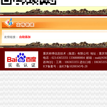
注册深圳公司深圳进出口权申请条件、材料、流程、时间-深圳58同城
【外贸出口企业资质认定进出口权申请条件】-郑州二七易登网
青海西宁进出口公司申请条件---爱喇叭网
申请进出口权条件_中华文本库
南昌进出口权申请的优势及条件
广州进出口权申请条件,申请进出口权,申请进出口权的流程-
广州进出口权申请条件,申请进出口权,申请进出口权的流程-
【信进出口企业申请进出口权需具备的条件】-信易登网
友情链接：
自助添加
申请进出口权的条件-阿里巴巴
香港注册公司之进出口申报条件及材料介绍-浙商动态-浙商频道-浙江都
【地宝网】进出口权申请南昌申请进出口权申报条件_咨询代办顾问
重庆帅博信息技术（集团）有限公司 地址：重庆市渝
进出口申请条件
电话：023-63653351 13368080804 邮箱：mail@6365
工厂想申请进出口经营权的条件？？-出口交流-福步外贸论坛（FOB
咨询QQ：工商：1063653355 进出口权：1063653355
申请上海进出口经营权的条件、流程及所需材料有哪些？-红枫财务
ICP备案号：渝ICP备10200345号-28
深圳进出口权申请具备条件说明-中介代理
广州进出口贸易公司申请条件、进出口权办理-广州58同城
鑫南财务--进出口经营权申请的必要和申请条件_【公司注册服务】
2016年无锡代办进出口经营权办理流程和申请条件-中介代理
申请进出口权的要求与条件?
申请进出口权的要求与条件?
广州申请进出口权进出口权办理流程进出口权申请条件-广告信息-番
办理进出口权进出口许可申请条件是什么需要哪些资料_2017新资质