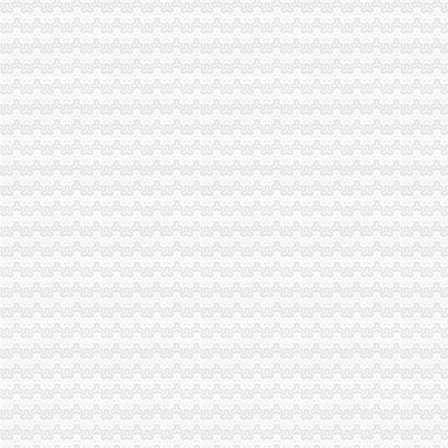
【广州申请进出口权进出口权办理流程进出口权申请条件】-广州东山
供应广州进出口权申请条件（图）-供应信息-环球经贸网
商务部公告2014年第80号公布《2015年原油非国营贸易进口企业申请
广州申请进出口权的流程广州申请进出口权的条件_申请广州进出口权_
货物进出口权申请条件及代理费用-北京便民网
广州进出口权申请的条件-准信儿分类信息
暂时进出口货物的范围或申请条件（图）-供应信息-环球经贸网
企业如何办理进出口权？申请进出口权的条件及流程？—多有米
进出口权办理流程进出口权申请条件2017/9/2815:05:05-猛犬酒吧-
广州申请进出口权进出口权办理流程进出口权申请条件-广州58同城
进出口权申请条件需要什么条件？-一般商务服务-久久信息网
申请进出口权的条件？_商业_天涯问答_天涯社区
深圳公司申请进出口权；申请进出口权的条件-产品网
申请一般贸易进出口公司有什么条件？-外经贸
如何办理进出口权广州公司进出口权申请条件图片,如何办理进出口权
北京进出口权的申请条件流程和资料-直辖市北京专利服务信息
上海企业进出口权的申请条件_搜狐文化_搜狐网
【广州企业办理进出口权、进出口权申请条件】厂家,价格,图片_广
青海企业进出口权申请的条件及要求-会计/审计-久久信息网
企业申请进出口权及出口退税申请的条件-福建厦门会计审计信息
郑州进出口退税申请条件_搜狐其它_搜狐网