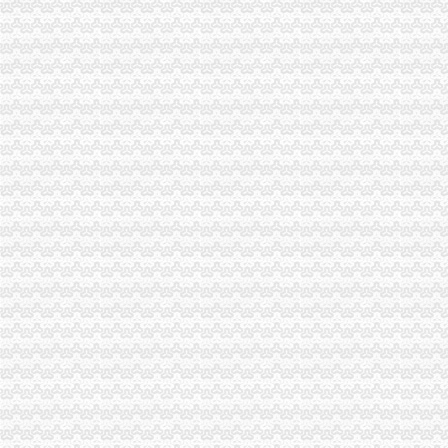
办理进出口权进出口许可申请条件是什么需要哪些资料_2017新资质
【广州申请进出口权进出口权办理流程进出口权申请条件】-广州东山
供应广州进出口权申请条件（图）-供应信息-环球经贸网
商务部公告2014年第80号公布《2015年原油非国营贸易进口企业申请
广州申请进出口权的流程广州申请进出口权的条件_申请广州进出口权_
货物进出口权申请条件及代理费用-北京便民网
广州进出口权申请的条件-准信儿分类信息
暂时进出口货物的范围或申请条件（图）-供应信息-环球经贸网
企业如何办理进出口权？申请进出口权的条件及流程？—多有米
进出口权办理流程进出口权申请条件2017/9/2815:05:05-猛犬酒吧-
广州申请进出口权进出口权办理流程进出口权申请条件-广州58同城
进出口权申请条件需要什么条件？-一般商务服务-久久信息网
申请进出口权的条件？_商业_天涯问答_天涯社区
深圳公司申请进出口权；申请进出口权的条件-产品网
申请一般贸易进出口公司有什么条件？-外经贸
如何办理进出口权广州公司进出口权申请条件图片,如何办理进出口权
北京进出口权的申请条件流程和资料-直辖市北京专利服务信息
上海企业进出口权的申请条件_搜狐文化_搜狐网
【广州企业办理进出口权、进出口权申请条件】厂家,价格,图片_广
青海企业进出口权申请的条件及要求-会计/审计-久久信息网
企业申请进出口权及出口退税申请的条件-福建厦门会计审计信息