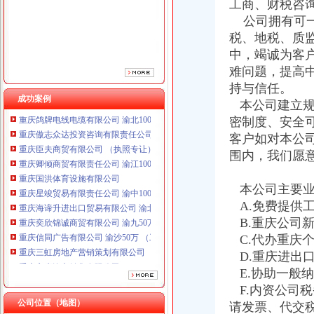
工商、财税咨
公司拥有可一
税、地税、质
中，竭诚为客
难问题，提高
持与信任。
成功案例
本公司建立规
重庆鸽牌电线电缆有限公司 渝北10010万 (进出口权)
密制度、安全
重庆傲志众达投资咨询有限责任公司 渝九1000万 （增资）
重庆臣夫商贸有限公司 （执照专让）
客户如对本公
重庆卿倾商贸有限责任公司 渝江100万 （工商注册）
围内，我们愿
重庆国洪体育设施有限公司
重庆星竣贸易有限责任公司 渝中100万 （进出口权）
本公司主要业
重庆海谛升进出口贸易有限公司 渝北100万 （进出口权）
A.免费提供
重庆奕欣锦诚商贸有限公司 渝九50万 （工商注册）
B.重庆公司
重庆信同广告有限公司 渝沙50万 （工商注册）
C.代办重庆
重庆三虹房地产营销策划有限公司
重庆宝鹰汽车销售有限公司
D.重庆进出
重庆鸽牌电线电缆有限公司 渝北10010万 (进出口权)
E.协助一般
重庆傲志众达投资咨询有限责任公司 渝九1000万 （增资）
F.内资公司
重庆臣夫商贸有限公司 （执照专让）
公司位置（地图）
请发票、代交
重庆卿倾商贸有限责任公司 渝江100万 （工商注册）