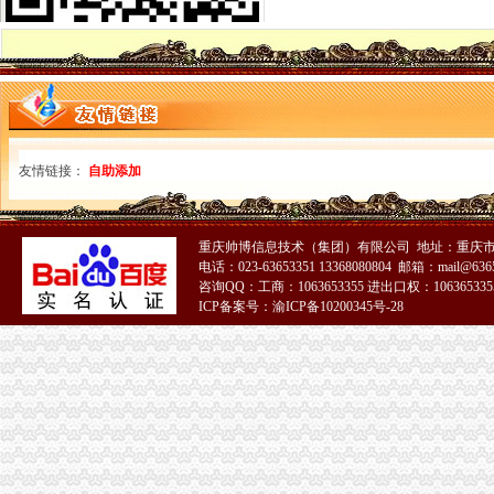
注册深圳公司深圳进出口权申请条件、材料、流程、时间-深圳58同城
【外贸出口企业资质认定进出口权申请条件】-郑州二七易登网
青海西宁进出口公司申请条件---爱喇叭网
申请进出口权条件_中华文本库
南昌进出口权申请的优势及条件
广州进出口权申请条件,申请进出口权,申请进出口权的流程-
广州进出口权申请条件,申请进出口权,申请进出口权的流程-
友情链接：
自助添加
【信进出口企业申请进出口权需具备的条件】-信易登网
申请进出口权的条件-阿里巴巴
香港注册公司之进出口申报条件及材料介绍-浙商动态-浙商频道-浙江都
重庆帅博信息技术（集团）有限公司 地址：重庆市渝
【地宝网】进出口权申请南昌申请进出口权申报条件_咨询代办顾问
电话：023-63653351 13368080804 邮箱：mail@6365
进出口申请条件
咨询QQ：工商：1063653355 进出口权：1063653355
进出口经营权-搜百科
ICP备案号：渝ICP备10200345号-28
申请进出口权的要求与条件?
深圳进出口权申请具备条件说明-中介代理
广州进出口贸易公司申请条件、进出口权办理-广州58同城
鑫南财务--进出口经营权申请的必要和申请条件_【公司注册服务】
2016年无锡代办进出口经营权办理流程和申请条件-中介代理
申请进出口权的要求与条件?
申请进出口权的要求与条件?
广州申请进出口权进出口权办理流程进出口权申请条件-广告信息-番