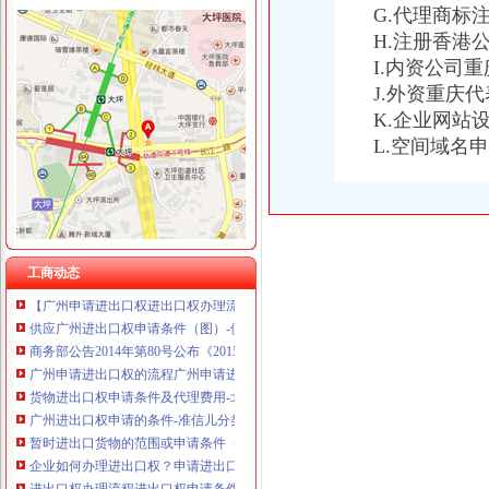
G.代理商标
重庆国洪体育设施有限公司
进出口申请条件
H.注册香港
重庆星竣贸易有限责任公司 渝中100万 （进出口权）
进出口经营权-搜百科
I.内资公司
重庆海谛升进出口贸易有限公司 渝北100万 （进出口权）
申请进出口权的要求与条件?
重庆奕欣锦诚商贸有限公司 渝九50万 （工商注册）
J.外资重庆
深圳进出口权申请具备条件说明-中介代理
重庆信同广告有限公司 渝沙50万 （工商注册）
K.企业网站
广州进出口贸易公司申请条件、进出口权办理-广州58同城
重庆三虹房地产营销策划有限公司
L.空间域名
鑫南财务--进出口经营权申请的必要和申请条件_【公司注册服务】
重庆宝鹰汽车销售有限公司
2016年无锡代办进出口经营权办理流程和申请条件-中介代理
申请进出口权的要求与条件?
申请进出口权的要求与条件?
广州申请进出口权进出口权办理流程进出口权申请条件-广告信息-番
办理进出口权进出口许可申请条件是什么需要哪些资料_2017新资质
工商动态
【广州申请进出口权进出口权办理流程进出口权申请条件】-广州东山
供应广州进出口权申请条件（图）-供应信息-环球经贸网
商务部公告2014年第80号公布《2015年原油非国营贸易进口企业申请
广州申请进出口权的流程广州申请进出口权的条件_申请广州进出口权_
货物进出口权申请条件及代理费用-北京便民网
广州进出口权申请的条件-准信儿分类信息
暂时进出口货物的范围或申请条件（图）-供应信息-环球经贸网
企业如何办理进出口权？申请进出口权的条件及流程？—多有米
进出口权办理流程进出口权申请条件2017/9/2815:05:05-猛犬酒吧-