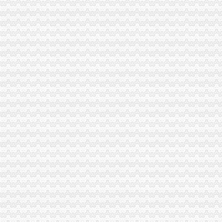
郑州进出口退税申请条件_搜狐其它_搜狐网
天津东丽如何申请进出口权,进出口权申请条件-咨询培训-水母网
办理北京进出口权进出口许可证的申请条件是什么需要哪些资料-北京
南昌内资公司如何申请进出口权,申请进出口权资质的条件-登尼服
公布《2016年原油非国营贸易进口允许量总量、申请条件和申请程序
南昌企业申请进出口权,如何办理进出口权申请,进出口权申请条件
南京外贸公司进出口经营权申请条件及流程-深圳酷易搜
2012年非国营贸易申请原油进口条件及流程（转载）_进出口贸易_天
鑫南财务--进出口经营权申办条件办理流程需要哪此材料_【公司注册
深圳进出口权申请条件、材料、流程、时间及费用-深圳58同城
申请注册进出口公司需要具备什么条件？—多有米
注册深圳公司深圳进出口权申请条件、材料、流程、时间-深圳58同城
【外贸出口企业资质认定进出口权申请条件】-郑州二七易登网
青海西宁进出口公司申请条件---爱喇叭网
申请进出口权条件_中华文本库
南昌进出口权申请的优势及条件
广州进出口权申请条件,申请进出口权,申请进出口权的流程-
广州进出口权申请条件,申请进出口权,申请进出口权的流程-
【信进出口企业申请进出口权需具备的条件】-信易登网
申请进出口权的条件-阿里巴巴
香港注册公司之进出口申报条件及材料介绍-浙商动态-浙商频道-浙江都
【地宝网】进出口权申请南昌申请进出口权申报条件_咨询代办顾问