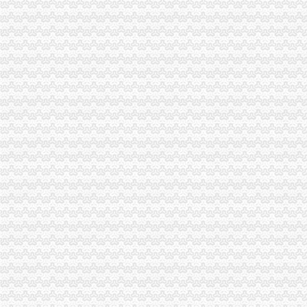
重庆企业注销补税和罚款,哪些问题应引起注意_搜狐_搜狐网
重庆报社登报公司注销公告注销登报减资登报登报—重庆江北红旗河沟
被央视3·15曝光的重庆科技公司目前已被注销增值电信业务经营许可
重庆公司变更 重庆新办公司 重庆注销公司 营改增中几个容
美团注销重庆等多家分公司王兴“局”咋玩？|美团网|王兴_新浪科技
2014.11.19.重庆公司注销登报、重庆公告登报、重庆公告声明登报、
【供应重庆报社公司注销登报】-生意地
重庆市企业简易注销登记改革问题解答
2014.9.5.重庆公司注销登报、重庆登报挂失、重庆公告声明登报【重庆
公司注销、重庆公司注销、代办公司注销
三元达：关于重庆分公司完成注销的公告（2014-07-31）_三元达（
长信科技：关于投资设立重庆永信科技有限公司暨注销重庆长渝光电科
美团注销重庆等多家分公司王兴“局”咋玩？_凤凰科技
重庆新世纪百货公司公告注销-市场-重庆乐居网
选择有品质的公司注销服务,当选果岭创投：重庆公司变更-中国制造
重庆实行企业简易注销登记改革--重庆频道--网
重庆专业办理新公司注册变更注销—重庆沙坪坝土主专项审批
3月1日期企业注销无需登报公示看新闻_重庆晚报网_重庆生活分享门
重庆公司变更——成都可靠的公司注销哪里有成都果岭创业投资管理有
长信科技：关于投资设立重庆永信科技有限公司暨注销重庆长渝光电科
美团注销重庆等多家分公司王兴“局”咋玩?_网易科技