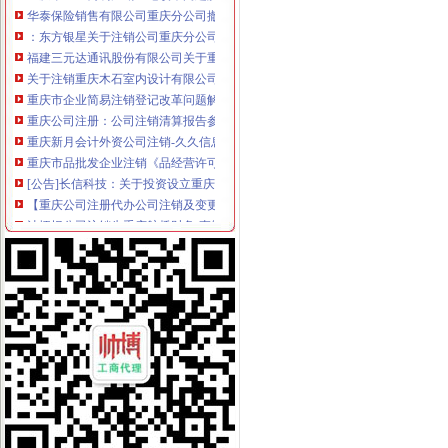
：东方银星关于注销公司重庆分公司的进展公告-顶点财经
福建三元达通讯股份有限公司关于重庆分公司完成注销的公告_网易新闻
关于注销重庆木石室内设计有限公司公司、重庆双竹建材（集团）有限
重庆市企业简易注销登记改革问题解答_政策解读
重庆公司注册：公司注销清算报告参考样本_第1页_代理重庆公司注册
重庆新月会计外资公司注销-久久信息网
重庆市品批发企业注销《品经营许可证》公告
[公告]长信科技：关于投资设立重庆永信科技有限公司暨注销重庆长渝
【重庆公司注册代办公司注销及变更营业执照办理】-中国服务网
沙坪坝公司注销先重庆航桥财务-直辖市重庆会计审计信息
长信科技关于投资设立重庆永信科技有限公司暨注销重庆长渝光电科技
重庆企业注销补税和罚款,哪些问题应引起注意_搜狐_搜狐网
重庆报社登报公司注销公告注销登报减资登报登报—重庆江北红旗河沟
被央视3·15曝光的重庆科技公司目前已被注销增值电信业务经营许可
重庆公司变更 重庆新办公司 重庆注销公司 营改增中几个容
美团注销重庆等多家分公司王兴“局”咋玩？|美团网|王兴_新浪科技
2014.11.19.重庆公司注销登报、重庆公告登报、重庆公告声明登报、
【供应重庆报社公司注销登报】-生意地
重庆市企业简易注销登记改革问题解答
2014.9.5.重庆公司注销登报、重庆登报挂失、重庆公告声明登报【重庆
公司注销、重庆公司注销、代办公司注销