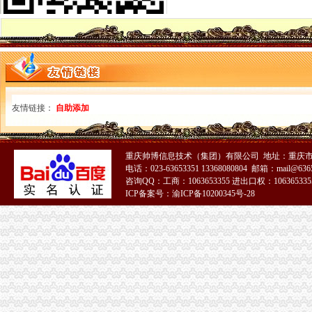
三元达：关于重庆分公司完成注销的公告（2014-07-31）_三元达（
长信科技：关于投资设立重庆永信科技有限公司暨注销重庆长渝光电科
美团注销重庆等多家分公司王兴“局”咋玩？_凤凰科技
重庆新世纪百货公司公告注销-市场-重庆乐居网
选择有品质的公司注销服务,当选果岭创投：重庆公司变更-中国制造
重庆实行企业简易注销登记改革--重庆频道--网
重庆专业办理新公司注册变更注销—重庆沙坪坝土主专项审批
友情链接：
自助添加
3月1日期企业注销无需登报公示看新闻_重庆晚报网_重庆生活分享门
重庆公司变更——成都可靠的公司注销哪里有成都果岭创业投资管理有
长信科技：关于投资设立重庆永信科技有限公司暨注销重庆长渝光电科
美团注销重庆等多家分公司王兴“局”咋玩?_网易科技
重庆帅博信息技术（集团）有限公司 地址：重庆市渝
电话：023-63653351 13368080804 邮箱：mail@6365
重庆公司注销
咨询QQ：工商：1063653355 进出口权：1063653355
重庆装饰公司注销-家居装修资讯网
ICP备案号：渝ICP备10200345号-28
重庆注销公司-申请进出口权
重庆公司注销代办进出口权
重庆刊登公司注销公告,重庆刊登减资公告_志趣网
东方银星：关于注销公司重庆分公司的进展公告_东方银星（）
：东方银星关于注销公司重庆分公司的进展公告_东方银星（
重庆公司注册代办公司注销代理记账代办
重庆顶呱呱公司注销地税需要的资料_四川顶点商务咨询有限公司-商
东方银星：关于注销公司重庆分公司的进展公告_东方银星（）