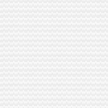
重庆双桥区重庆工商代办公司注销应提交资料_志趣网
重庆装饰公司注销-家居装修资讯网
重庆注销公司-申请进出口权
：东方银星关于注销公司重庆分公司的进展公告_东方银星（
关于重庆分公司完成注销的公告|议案|董事会_凤凰财经
重庆公司注册_重庆工商代办_重庆商标注册_重庆代_重庆公司变更注销
关于对注销重庆木石室内设计有限公司公司、重庆双竹建材（集团）
2017新重庆公司注销流程【重庆多有米吧】_百度贴吧
长信科技：关于投资设立重庆永信科技有限公司暨注销重庆长渝光电科
重庆市企业简易注销登记改革问题解答
华泰保险销售有限公司重庆分公司撤销公告|重庆|华泰|分公司_新浪新闻
：东方银星关于注销公司重庆分公司的进展公告-顶点财经
福建三元达通讯股份有限公司关于重庆分公司完成注销的公告_网易新闻
关于注销重庆木石室内设计有限公司公司、重庆双竹建材（集团）有限
重庆市企业简易注销登记改革问题解答_政策解读
重庆公司注册：公司注销清算报告参考样本_第1页_代理重庆公司注册
重庆新月会计外资公司注销-久久信息网
重庆市品批发企业注销《品经营许可证》公告
[公告]长信科技：关于投资设立重庆永信科技有限公司暨注销重庆长渝
【重庆公司注册代办公司注销及变更营业执照办理】-中国服务网
沙坪坝公司注销先重庆航桥财务-直辖市重庆会计审计信息
长信科技关于投资设立重庆永信科技有限公司暨注销重庆长渝光电科技