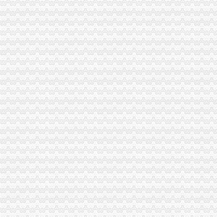
沙坪坝公司注销先重庆航桥财务-直辖市重庆会计审计信息
长信科技关于投资设立重庆永信科技有限公司暨注销重庆长渝光电科技
重庆企业注销补税和罚款,哪些问题应引起注意_搜狐_搜狐网
重庆报社登报公司注销公告注销登报减资登报登报—重庆江北红旗河沟
被央视3·15曝光的重庆科技公司目前已被注销增值电信业务经营许可
重庆公司变更 重庆新办公司 重庆注销公司 营改增中几个容
美团注销重庆等多家分公司王兴“局”咋玩？|美团网|王兴_新浪科技
2014.11.19.重庆公司注销登报、重庆公告登报、重庆公告声明登报、
【供应重庆报社公司注销登报】-生意地
重庆市企业简易注销登记改革问题解答
2014.9.5.重庆公司注销登报、重庆登报挂失、重庆公告声明登报【重庆
公司注销、重庆公司注销、代办公司注销
三元达：关于重庆分公司完成注销的公告（2014-07-31）_三元达（
长信科技：关于投资设立重庆永信科技有限公司暨注销重庆长渝光电科
美团注销重庆等多家分公司王兴“局”咋玩？_凤凰科技
重庆新世纪百货公司公告注销-市场-重庆乐居网
选择有品质的公司注销服务,当选果岭创投：重庆公司变更-中国制造
重庆实行企业简易注销登记改革--重庆频道--网
重庆专业办理新公司注册变更注销—重庆沙坪坝土主专项审批
3月1日期企业注销无需登报公示看新闻_重庆晚报网_重庆生活分享门
重庆公司变更——成都可靠的公司注销哪里有成都果岭创业投资管理有