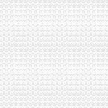
长信科技：关于投资设立重庆永信科技有限公司暨注销重庆长渝光电科
美团注销重庆等多家分公司王兴“局”咋玩?_网易科技