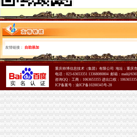
2014.9.5.重庆公司注销登报、重庆登报挂失、重庆公告声明登报【重庆
公司注销、重庆公司注销、代办公司注销
三元达：关于重庆分公司完成注销的公告（2014-07-31）_三元达（
长信科技：关于投资设立重庆永信科技有限公司暨注销重庆长渝光电科
美团注销重庆等多家分公司王兴“局”咋玩？_凤凰科技
重庆新世纪百货公司公告注销-市场-重庆乐居网
选择有品质的公司注销服务,当选果岭创投：重庆公司变更-中国制造
重庆实行企业简易注销登记改革--重庆频道--网
友情链接：
自助添加
重庆专业办理新公司注册变更注销—重庆沙坪坝土主专项审批
3月1日期企业注销无需登报公示看新闻_重庆晚报网_重庆生活分享门
重庆公司变更——成都可靠的公司注销哪里有成都果岭创业投资管理有
重庆帅博信息技术（集团）有限公司 地址：重庆市渝
长信科技：关于投资设立重庆永信科技有限公司暨注销重庆长渝光电科
电话：023-63653351 13368080804 邮箱：mail@6365
美团注销重庆等多家分公司王兴“局”咋玩?_网易科技
咨询QQ：工商：1063653355 进出口权：1063653355
重庆公司注销
ICP备案号：渝ICP备10200345号-28
重庆装饰公司注销-家居装修资讯网
重庆注销公司-申请进出口权
重庆公司注销代办进出口权
重庆刊登公司注销公告,重庆刊登减资公告_志趣网
东方银星：关于注销公司重庆分公司的进展公告_东方银星（）
：东方银星关于注销公司重庆分公司的进展公告_东方银星（
重庆公司注册代办公司注销代理记账代办
重庆顶呱呱公司注销地税需要的资料_四川顶点商务咨询有限公司-商