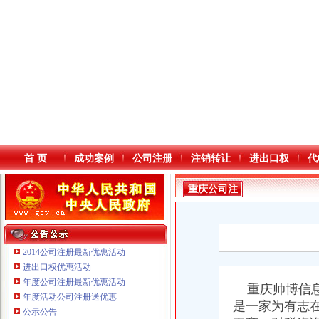
首 页
成功案例
公司注册
注销转让
进出口权
代
重庆公司注
销
2014公司注册最新优惠活动
进出口权优惠活动
年度公司注册最新优惠活动
重庆鸽牌电线电缆有限公司 渝北10010万 (进出口权)
本站导航
重庆帅博信
年度活动公司注册送优惠
重庆傲志众达投资咨询有限责任公司 渝九1000万 （增资）
是一家为有志
公示公告
重庆臣夫商贸有限公司 （执照专让）