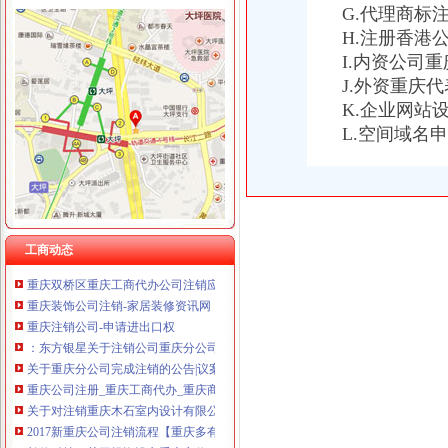
G.代理商标
H.注册香港
重庆公司注销
I.内资公司
重庆装饰公司注销-家居装修资讯网
J.外资重庆
重庆注销公司-申请进出口权
K.企业网站
重庆公司注销代办进出口权
L.空间域名
重庆刊登公司注销公告,重庆刊登减资公告_志趣网
东方银星：关于注销公司重庆分公司的进展公告_东方银星（）
：东方银星关于注销公司重庆分公司的进展公告_东方银星（
重庆公司注册代办公司注销代理记账代办
重庆顶呱呱公司注销地税需要的资料_四川顶点商务咨询有限公司-商
东方银星：关于注销公司重庆分公司的进展公告_东方银星（）
工商动态
重庆双桥区重庆工商代办公司注销应提交资料_志趣网
重庆装饰公司注销-家居装修资讯网
重庆注销公司-申请进出口权
：东方银星关于注销公司重庆分公司的进展公告_东方银星（
关于重庆分公司完成注销的公告|议案|董事会_凤凰财经
重庆公司注册_重庆工商代办_重庆商标注册_重庆代_重庆公司变更注销
关于对注销重庆木石室内设计有限公司公司、重庆双竹建材（集团）
2017新重庆公司注销流程【重庆多有米吧】_百度贴吧
长信科技：关于投资设立重庆永信科技有限公司暨注销重庆长渝光电科