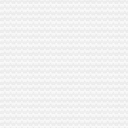
深圳公司注销流程有哪些？还有公司注销的必要！—多有米
东城区营业执照注销流程非正常公司企业吊销转注销费用及材料咨询_
公司注销详细流程
公司注销流程
公司注销流程及费用2016
有限公司注销程序
公司注销流程-华律网专题
公司注销流程
公司注销流程及资料-律师365
2016年注销公司具体流程
丰台区公司注销流程代办丰台朝区公司注销与变更-北京DM67网
丰台区营业执照怎么注销如果不注销会有后果流程及材料-北京便民网
《公司注销程序》100篇第一文库网
公司注销流程价格
公司注销程序_手机互动百科
公司注销程序是怎样的_有限公司注销步骤是怎样-找网（FindLaw.
公司注销流程是什么
公司注销要经过哪些程序,公司注销后务如何清偿？-邦网
公司注销程序专题-找网（）
石家庄公司注销需要什么流程石家庄公司注册今题网
内资公司注销流程_企业代理注册服务平台