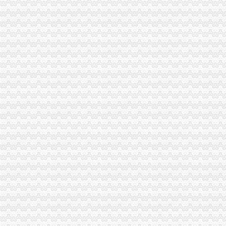
2017上海公司注销的流程详解-科技频道-手机搜狐
公司注销流程_中华文本库
公司注销流程有哪些？上海注销公司要多少钱-新闻资讯-项目网
2016年海口办理公司注销的条件材料及流程费用
上海公司注销流程及费用-上海注册公司代理机构
公司注销流程_上海注册公司网
公司注销程序-律百科-帮网（）
【公司注销的流程及费用公司注销流程】价格_厂家_图片-Hc360慧聪网
公司注销_税务注销_公司清算服务-礼泽夫咨询
公司注销流程-商务服务
公司注销流程
香港公司注销流程
公司注销流程？注销不如转让哦
上海浦东公司注销流程费用-商务服务
【公司注销流程,公司注销程序,公司怎么注销】价格_厂家_图片-Hc
杭州公司注销流程-杭州便民网
新公司注销流程
公司注销流程规-110网
郑州公司注销：新公司注销流程郑州公司怎样办理注销税务注销需-
公司注销,公司注销流程瑞莱思
公司注销流程_百度经验
深圳注销公司流程和资料