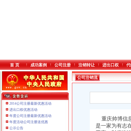
首 页
成功案例
公司注册
注销转让
进出口权
代
公司注销流
程
2014公司注册最新优惠活动
进出口权优惠活动
年度公司注册最新优惠活动
本站导航
重庆帅博信
年度活动公司注册送优惠
是一家为有志
公示公告