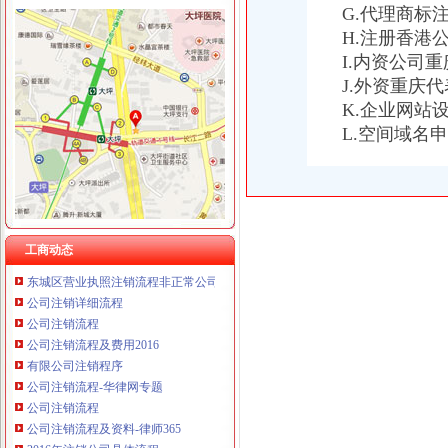
重庆臣夫商贸有限公司 （执照专让）
G.代理商标
重庆卿倾商贸有限责任公司 渝江100万 （工商注册）
H.注册香港
重庆国洪体育设施有限公司
公司注销流程
I.内资公司
重庆星竣贸易有限责任公司 渝中100万 （进出口权）
公司注销流程_百度经验
J.外资重庆
重庆海谛升进出口贸易有限公司 渝北100万 （进出口权）
《公司注销程序》100篇第一文库网
重庆奕欣锦诚商贸有限公司 渝九50万 （工商注册）
K.企业网站
《公司注销流程》100篇第一文库网
重庆信同广告有限公司 渝沙50万 （工商注册）
L.空间域名
——企业注销流程_【企业注销】企业办理注销、清算的手续流程-登报
重庆三虹房地产营销策划有限公司
新公司注销流程及费用
重庆宝鹰汽车销售有限公司
公司注销基本流程
股份公司的注销流程-盘宽
新公司注销流程及费用
深圳公司注销流程有哪些？还有公司注销的必要！—多有米
工商动态
东城区营业执照注销流程非正常公司企业吊销转注销费用及材料咨询_
公司注销详细流程
公司注销流程
公司注销流程及费用2016
有限公司注销程序
公司注销流程-华律网专题
公司注销流程
公司注销流程及资料-律师365
2016年注销公司具体流程