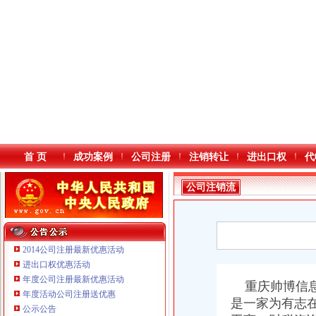
首 页
成功案例
公司注册
注销转让
进出口权
代
公司注销流
程
2014公司注册最新优惠活动
进出口权优惠活动
年度公司注册最新优惠活动
重庆鸽牌电线电缆有限公司 渝北10010万 (进出口权)
本站导航
重庆帅博信
年度活动公司注册送优惠
重庆傲志众达投资咨询有限责任公司 渝九1000万 （增资）
是一家为有志
公示公告
重庆臣夫商贸有限公司 （执照专让）