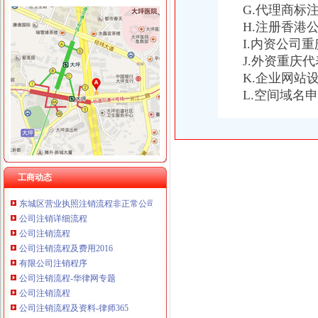
G.代理商标
H.注册香港
I.内资公司
公司注销流程
企业注销流程-中国会计网
J.外资重庆
公司注销流程-久久信息网
K.企业网站
《公司注销流程》100篇第一文库网
L.空间域名
——企业注销流程_【企业注销】企业办理注销、清算的手续流程-登报
新公司注销流程及费用
公司注销基本流程
股份公司的注销流程-盘宽
新公司注销流程及费用
工商动态
深圳公司注销流程有哪些？还有公司注销的必要！—多有米
东城区营业执照注销流程非正常公司企业吊销转注销费用及材料咨询_
公司注销详细流程
公司注销流程
公司注销流程及费用2016
有限公司注销程序
公司注销流程-华律网专题
公司注销流程
公司注销流程及资料-律师365
2016年注销公司具体流程