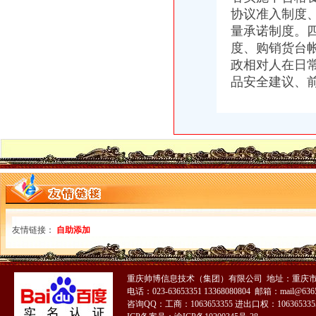
九龙坡局推进依法合理行政促和谐发展
协议准入制度
云局化动物疫防控保肉品质量安全
量承诺制度。
万盛局净化农村消费环境有成效
度、购销货台
全市工商系统第二批双向双促挂职干部锻炼工作正式启动
政相对人在日
石柱局精心组织搞好“双向双促”挂职锻炼工作
大渡口局开展系列活动庆祝建87周年
品安全建议、
铜梁局突出服务职能做好外企年检工作
城口局“四抓”宣贯彻落实《食品安全法》
南川局“四个确保”助推非公经济新发展
全市工商系统“红盾杯”职工篮球运动会落幕
涪陵局蔺市所大力培育发展农村经纪人促进城乡统筹发展
沙坪坝消委会提醒消费者注意保全进行维权
渝中局三项措施力促工商职能转型期干部职工思想稳定
潼南局践行科学发展努力实现五个转型
高新园局“四个化”造“放心猪肉”工程
经开区局开展“法律进企业”宣活动
友情链接：
自助添加
南川局“五点连线”防范行政执法风险
重庆帅博信息技术（集团）有限公司 地址：重庆市渝
电话：023-63653351 13368080804 邮箱：mail@6365
咨询QQ：工商：1063653355 进出口权：1063653355