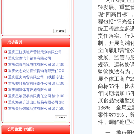
为正确处理监
重庆臣夫商贸有限公司 （执照专让）
轻发展、重监
重庆卿倾商贸有限责任公司 渝江100万 （工商注册）
重庆国洪体育设施有限公司
现“四高目标”
重庆星竣贸易有限责任公司 渝中100万 （进出口权）
程包括“阳光登
重庆海谛升进出口贸易有限公司 渝北100万 （进出口权）
统工程建立起
重庆奕欣锦诚商贸有限公司 渝九50万 （工商注册）
责任落实、行
重庆信同广告有限公司 渝沙50万 （工商注册）
成功案例
制，开展高端
重庆三虹房地产营销策划有限公司
全面履职营造
重庆宝鹰汽车销售有限公司
发展、监管与
重庆鸽牌电线电缆有限公司 渝北10010万 (进出口权)
重庆傲志众达投资咨询有限责任公司 渝九1000万 （增资）
规范、运转协
重庆臣夫商贸有限公司 （执照专让）
监管执法有为，
重庆卿倾商贸有限责任公司 渝江100万 （工商注册）
展个体工商户29
重庆国洪体育设施有限公司
商标55件，比去
重庆星竣贸易有限责任公司 渝中100万 （进出口权）
年同期增加15
重庆海谛升进出口贸易有限公司 渝北100万 （进出口权）
展食品快速监测
重庆奕欣锦诚商贸有限公司 渝九50万 （工商注册）
136%。全局
重庆信同广告有限公司 渝沙50万 （工商注册）
重庆三虹房地产营销策划有限公司
案件数75%，
重庆宝鹰汽车销售有限公司
件，调解处理4
公司位置（地图）
一、推行阳光