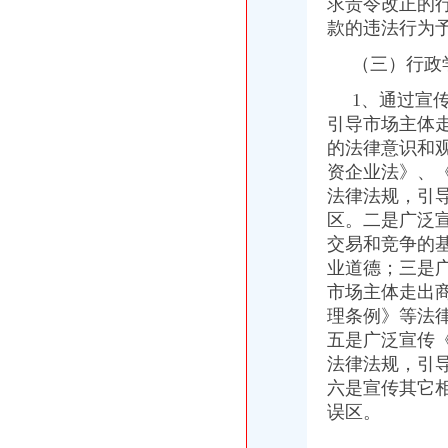
求责令改正的
云局突出重点化双考市场监管显成效
款的违法行为
彭水局开展合同帮农工作进农民增收
（三）行政
南川局“四加”实施商标战略
巴南局鱼洞所三措并举开展校园周边环境整
1、通过宣传
南川局突出重点加“端午节”市场监管
引导市场主体
荣昌局破“12点退房结帐”潜规则响热烈
的法律意识和
巴南局结合地区实际制订培育电子商务企业工作方案
石柱局突出“四个重点”推进干部大走访工作
资企业法》、
武隆县委书记刘旗对武隆局报送信息作批示
法律法规，引
高新园局五个加深入开展流通环节食品安全整顿工作
区。二是广泛
大足局实施“光行政”系统工程促进“四个统一”
交易和竞争的
渝北局五项举措促行政效能提速
业道德；三是
全系统立足职能深化安全排查工作
市场主体走出
全系统积推进引进和发展著名中介工作助力内陆开放经济建设
理条例》等法
彭水局创新农村食品市场巡查监管机制
南川局多措并举搞活农民专业合作社
五是广泛宣传
高新区局找准流通环节风险点确保《食品安全法》贯彻实施
法律法规，引
奉节局四项措施重“限塑”设置市场监督哨
六是宣传其它
梁平局“四优四求”化作风效能建设
误区。
忠县局官坝所远程跟踪助外出创业者注册商标
大足局建立“分类监管”新型监管机制