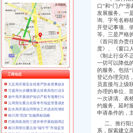
口”和“门户”
发展服务。一
询、字号名称
工商动态
开登记事项、
黔江局城西所一制三关五排查化高危行业监管
渝浙两地工商携手联办区县与浙商投资洽谈见面会
等。三是严格
沙坪坝局积着手梯次抓好食品流通监督
《首问首办责
渝中局五措并举贯彻实施《食品安全法》见成效
度》、《窗口
渝北局四条措施开展排查严防各类事故发生
《制止行业不
璧山局青杠所完善四项机制服务“三农”
一切可以降低
高新园局四项举措加网络监管执法工作
的服务。包括
南岸局“五化”措施迅速展开安全排查工作
工商动态
登记办理完结
大足局开展安全排查严防各类事故发生
万盛局分步骤抓重点排查高危行业安全
员直接与上级
渝中局开展保护知识产权专项整行动取得实效
办理的单位、
云局突出重点化双考市场监管显成效
一次讲清、表
彭水局开展合同帮农工作进农民增收
约服务、延时
南川局“四加”实施商标战略
申请条件的，
巴南局鱼洞所三措并举开展校园周边环境整
南川局突出重点加“端午节”市场监管
二、推行阳光
荣昌局破“12点退房结帐”潜规则响热烈
系，探索建立
巴南局结合地区实际制订培育电子商务企业工作方案