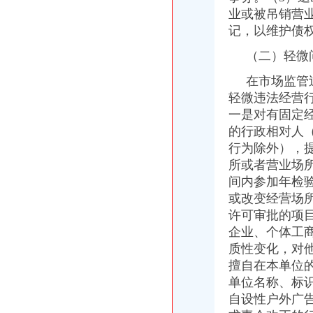
城口局“四抓”宣贯彻落实《食品安全法》
业或被吊销营
南川局“四个确保”助推非公经济新发展
记，以维护债
全市工商系统“红盾杯”职工篮球运动会落幕
涪陵局蔺市所大力培育发展农村经纪人促进城乡统筹发展
（二）轻微
沙坪坝消委会提醒消费者注意保全进行维权
渝中局三项措施力促工商职能转型期干部职工思想稳定
在市场监管过
潼南局践行科学发展努力实现五个转型
轻微违法经营
高新园局“四个化”造“放心猪肉”工程
一是对有固定
经开区局开展“法律进企业”宣活动
的行政相对人
南川局“五点连线”防范行政执法风险
行为除外），
工商动态
所或者营业场
黔江局城西所一制三关五排查化高危行业监管
间内参加年检
渝浙两地工商携手联办区县与浙商投资洽谈见面会
沙坪坝局积着手梯次抓好食品流通监督
或改变经营场
渝中局五措并举贯彻实施《食品安全法》见成效
许可审批的项
渝北局四条措施开展排查严防各类事故发生
企业、个体工
璧山局青杠所完善四项机制服务“三农”
质性变化，对
高新园局四项举措加网络监管执法工作
擅自在本单位
南岸局“五化”措施迅速展开安全排查工作
单位名称、标
大足局开展安全排查严防各类事故发生
自设性户外广
万盛局分步骤抓重点排查高危行业安全
渝中局开展保护知识产权专项整行动取得实效