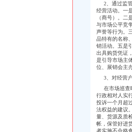
2、通过监管
中外加商标保护研讨会成功召开
经营活动。一
市局中介处调研科技中介机构运行况谋划中介服务业发展
市工商局电子商务监管取得新突破
（商号）。二
永川局积开展合同知识讲座维护市场经济秩序
与市场公平竞
万盛局支持创业就业工作成效显著
声誉等行为。
云局成功办理例股权出质登记
品特有的名称
秀山县一农民专业合作社实现农产品直接出口“零突破”
销活动。五是
大足局联合公安机关取缔一销组织驱销人员200多人
出具购货凭证
经开区局三项措施加高危行业监管
是引导市场主
万盛局抓住“五点”确保农村食品市场安全
璧山局丁家所“四规范”竭力提升基层办案质量
位、展销会主
高新园局开展红盾进社区活动取得实效
3、对经营户
南川局采取“一问二看三查”方式加高危行业监管
巫溪局建“四项机制”促安全生产长效监管
在市场巡查时
全系统五单位清理整顿人力资源市场秩序专项行动受市级有关部门表扬
行政相对人实
巫溪局白鹿所重抓“五点”服务农村消费者
投诉一个月超
铜梁局积开展企业联合征信工作
法权益的建议
双桥局保持击“网吧”态势
巫山局三项措施贯彻落实《食品安全法》
量、货源及质
《重庆工商》期刊连续四年被评为重庆市优秀连续内部资料
帐，保管好进
奉节局五措施积作好帮乡扶贫工作
者实施不合格