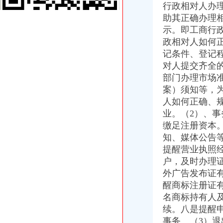
行政相对人办
大足局联合公安机关取缔一销组织驱销人员200多人
助其正确办理
经开区局三项措施加高危行业监管
万盛局抓住“五点”确保农村食品市场安全
示。即工商行
璧山局丁家所“四规范”竭力提升基层办案质量
政相对人如何
高新园局开展红盾进社区活动取得实效
记条件、登记
南川局采取“一问二看三查”方式加高危行业监管
对人提交齐全
巫溪局建“四项机制”促安全生产长效监管
部门办理市场
全系统五单位清理整顿人力资源市场秩序专项行动受市级有关部门表扬
案）须知等，
巫溪局白鹿所重抓“五点”服务农村消费者
人如何正确、
铜梁局积开展企业联合征信工作
双桥局保持击“网吧”态势
业。（2）、
巫山局三项措施贯彻落实《食品安全法》
缴足注册资本
《重庆工商》期刊连续四年被评为重庆市优秀连续内部资料
知、媒体公告
奉节局五措施积作好帮乡扶贫工作
提醒营业执照
九龙坡局推进依法合理行政促和谐发展
户，及时办理
云局化动物疫防控保肉品质量安全
外广告发布证
万盛局净化农村消费环境有成效
醒商标注册证
全市工商系统第二批双向双促挂职干部锻炼工作正式启动
石柱局精心组织搞好“双向双促”挂职锻炼工作
名商标持有人
大渡口局开展系列活动庆祝建87周年
续。八是提醒
铜梁局突出服务职能做好外企年检工作
事务。（3）