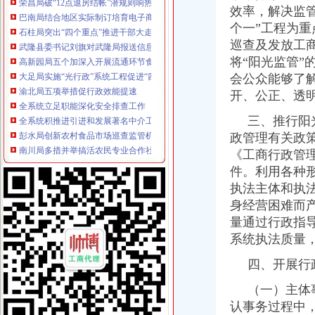
效率，解决监
石柱局突出“四个重点”推进干部大走访工作
个一”工程为
武隆县委书记刘旗对武隆局报送信息作批示
巡查及发放工
高新园局五个加深入开展流通环节食品安全整顿工作
大足局实施“光行政”系统工程促进“四个统一”
将“阳光监管
渝北局五项举措促行政效能提速
会公众能够了
全系统立足职能深化安全排查工作
开、公正、透
全系统积推进引进和发展著名中介工作助力内陆开放经济建设
彭水局创新农村食品市场巡查监管机制
三、推行阳光
南川局多措并举搞活农民专业合作社
政管理有关政
高新区局找准流通环节风险点确保《食品安全法》贯彻实施
《工商行政管
奉节局四项措施重“限塑”设置市场监督哨
件。利用各种
梁平局“四优四求”化作风效能建设
执法主体和执
忠县局官坝所远程跟踪助外出创业者注册商标
身经营困难而
大足局建立“分类监管”新型监管机制
量通过行政指
中外加商标保护研讨会成功召开
市局中介处调研科技中介机构运行况谋划中介服务业发展
系统执法质量
市工商局电子商务监管取得新突破
四、开展行
永川局积开展合同知识讲座维护市场经济秩序
万盛局支持创业就业工作成效显著
（一）主体事
云局成功办理例股权出质登记
认事务过程中
秀山县一农民专业合作社实现农产品直接出口“零突破”