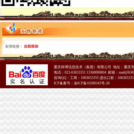
重庆代办营业执照_重庆工商代办_重庆公司注册选重庆鑫祺财务公司
重庆代办资质公司【价格,品牌,供应商】-中国制造网,重庆澳济企
重庆代办工商执照,代办公司注册,代办工商注册-重庆林霞财务咨询
【重庆代办公司重庆代理记账重庆申请补贴的图片】-重庆重庆周边易
重庆工商注册|重庆工商代办公司|重庆财务公司|重庆代理记账|重庆哈
【重庆工商代办】重庆工商代办新报价,重庆工商代办企业名录,
重庆代办公司、博通财务、重庆代办公司有哪些_天助网
重庆代办公司生产资料的集合在哪里-土木在线论坛
友情链接：
自助添加
【重庆公司注册,渝北工商办理,代办营业执照,重庆工商执照代办】
26_重庆代办工商执照|重庆代办营业执照|重庆代理记账公司|重庆代办进
重庆代办公司
重庆帅博信息技术（集团）有限公司 地址：重庆市渝
重庆代办公司执照||加工厂执照||个体户执照||记帐报税【今日推荐网-重
电话：023-63653351 13368080804 邮箱：mail@6365
重庆公司注册_重庆注册公司_重庆代办注册公司_重庆代理公司注册-qd
咨询QQ：工商：1063653355 进出口权：1063653355
重庆执照代办,公司注册,工商代理,代办工商执照哈密地区、
ICP备案号：渝ICP备10200345号-28
可上门签约_重庆公司注册_重庆代办公司_代理工商注册登记_代办分公
重庆工商代办公司哪家？_搜问问
重庆代办公司注册注册重庆公司代办_志趣网
重庆代办营业执照公司哪家好？_重庆慢牛工商咨询_新浪博客
重庆代办公司价格_志趣网
人们对重庆代办营业执照公司的三大误解
重庆代理公司记账,重庆财务咨询,重庆*办一般纳税人认定-重庆林霞
重庆代理公司香港到重庆代理公司图片_高清图_细节图-化妆品进口清