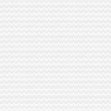
重庆代办公司-正全工商咨询简介_用户_新浪博客
【重庆公司注册代办_重庆代理记账】-重庆慢牛工商咨询有限公司
重庆代办公司注册服务代理注册重庆工商注册及需要什么条件-爱喇叭网
重庆慢牛工商咨询有限公司-重庆代办营业执照,重庆代办公司注册,
重庆公司查询-重庆公司注册、重庆代办营业执照、重庆代办公司
【重庆代办营业执照0元,免重庆工商代理注册公司所有费用】渝北
重庆代办工商_
重庆南平代办公司注册多少钱？子公司与分公司的区别？-商务服务-成
27_重庆工商注册代办,重庆代理记账,公司注册工商代办,重庆营业
重庆代办公司-科通环球投资有限公司（图）-供应信息-环球经贸网
重庆代办营业执照_重庆工商代办_重庆公司注册选重庆鑫祺财务公司
重庆代办资质公司【价格,品牌,供应商】-中国制造网,重庆澳济企
重庆代办工商执照,代办公司注册,代办工商注册-重庆林霞财务咨询
【重庆代办公司重庆代理记账重庆申请补贴的图片】-重庆重庆周边易
重庆工商注册|重庆工商代办公司|重庆财务公司|重庆代理记账|重庆哈
【重庆工商代办】重庆工商代办新报价,重庆工商代办企业名录,
重庆代办公司、博通财务、重庆代办公司有哪些_天助网
重庆代办公司生产资料的集合在哪里-土木在线论坛
【重庆公司注册,渝北工商办理,代办营业执照,重庆工商执照代办】
26_重庆代办工商执照|重庆代办营业执照|重庆代理记账公司|重庆代办进