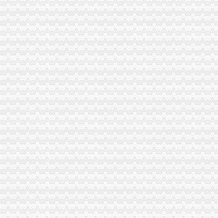
【南昌分公司注销】-新建长堎易登网
《分公司注销股东会决议》
分公司注销
问一下分公司注销事
分公司注销的税务清算
分公司注销登记-中国哈尔滨
分公司注销登记
慈溪分公司注销的办_百度经验
有限（或股份）公司及分公司注销
分公司注销登记
【南昌分公司注销注销南昌分公司】-东湖八一桥易登网
分公司注销登记提交材料--网上政务
分公司注销登记-
分公司注销是否要清算_分公司注销_上海誉胜注册公司代理,代理注
分公司注销登记
分公司注销登记所需资料
【分公司注销登记流程注销费用】价格_厂家_图片-Hc360慧聪网
北京分公司注销的程序和材料_会计_天涯论坛_天涯社区
分公司注销流程通州区
分公司注销流程,分公司注销代办多少钱【今日推荐网-武汉工商/税务/
外资分公司注销流程都有哪些呢？_财税_中顾律网
分公司注销登记后劳动者该向谁主张权利