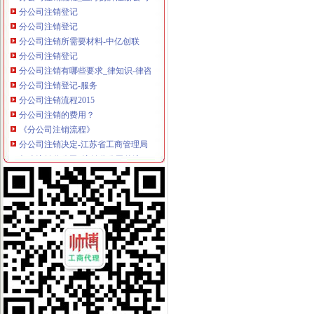
分公司注销登记
分公司注销登记
分公司注销所需要材料-中亿创联
分公司注销登记
分公司注销有哪些要求_律知识-律咨询上中顾律网（）
分公司注销登记-服务
分公司注销流程2015
分公司注销的费用？
《分公司注销流程》
分公司注销决定-江苏省工商管理局
怎么注销分公司_注销分公司的流程
【南昌分公司注销】-新建长堎易登网
《分公司注销股东会决议》
分公司注销
问一下分公司注销事
分公司注销的税务清算
分公司注销登记-中国哈尔滨
分公司注销登记
慈溪分公司注销的办_百度经验
有限（或股份）公司及分公司注销
分公司注销登记
【南昌分公司注销注销南昌分公司】-东湖八一桥易登网