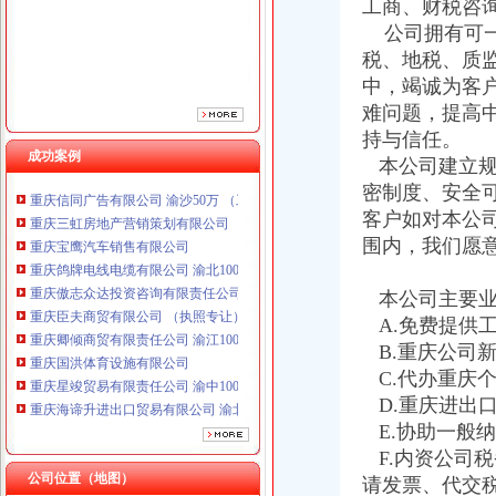
工商、财税咨
重庆傲志众达投资咨询有限责任公司 渝九1000万 （增资）
公司拥有可一
重庆臣夫商贸有限公司 （执照专让）
税、地税、质
重庆卿倾商贸有限责任公司 渝江100万 （工商注册）
中，竭诚为客
重庆国洪体育设施有限公司
难问题，提高
重庆星竣贸易有限责任公司 渝中100万 （进出口权）
重庆海谛升进出口贸易有限公司 渝北100万 （进出口权）
持与信任。
成功案例
重庆奕欣锦诚商贸有限公司 渝九50万 （工商注册）
本公司建立规
重庆信同广告有限公司 渝沙50万 （工商注册）
密制度、安全
重庆三虹房地产营销策划有限公司
客户如对本公
重庆宝鹰汽车销售有限公司
围内，我们愿
重庆鸽牌电线电缆有限公司 渝北10010万 (进出口权)
重庆傲志众达投资咨询有限责任公司 渝九1000万 （增资）
本公司主要业
重庆臣夫商贸有限公司 （执照专让）
重庆卿倾商贸有限责任公司 渝江100万 （工商注册）
A.免费提供
重庆国洪体育设施有限公司
B.重庆公司
重庆星竣贸易有限责任公司 渝中100万 （进出口权）
C.代办重庆
重庆海谛升进出口贸易有限公司 渝北100万 （进出口权）
D.重庆进出
重庆奕欣锦诚商贸有限公司 渝九50万 （工商注册）
E.协助一般
重庆信同广告有限公司 渝沙50万 （工商注册）
F.内资公司
重庆三虹房地产营销策划有限公司
公司位置（地图）
请发票、代交
重庆宝鹰汽车销售有限公司