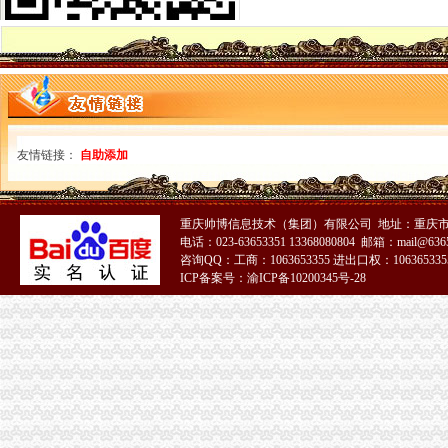
分公司注销登记提交材料--网上政务
分公司注销登记-
分公司注销是否要清算_分公司注销_上海誉胜注册公司代理,代理注
分公司注销登记
分公司注销登记所需资料
【分公司注销登记流程注销费用】价格_厂家_图片-Hc360慧聪网
北京分公司注销的程序和材料_会计_天涯论坛_天涯社区
友情链接：
自助添加
分公司注销流程通州区
分公司注销流程,分公司注销代办多少钱【今日推荐网-武汉工商/税务/
外资分公司注销流程都有哪些呢？_财税_中顾律网
分公司注销登记后劳动者该向谁主张权利
重庆帅博信息技术（集团）有限公司 地址：重庆市渝
电话：023-63653351 13368080804 邮箱：mail@6365
下关分公司注销说明_代理注销分公司-中介代理-久久信息网
咨询QQ：工商：1063653355 进出口权：1063653355
分公司注销登记
ICP备案号：渝ICP备10200345号-28
深圳注销分公司的代理公司-商网
分公司注销程序（doc41页）_营销知识_精品资料网
分公司注销
中国江阴政网站集群-分公司注销
【公司注销（内资公司注销,内资分公司注销）】价格_厂家_图片-Hc
分公司注销_重庆市公开信箱
分公司注销律咨询-110网
分公司注销