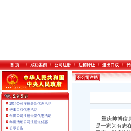
首 页
成功案例
公司注册
注销转让
进出口权
代
分公司注销
2014公司注册最新优惠活动
进出口权优惠活动
年度公司注册最新优惠活动
本站导航
重庆帅博信
年度活动公司注册送优惠
是一家为有志
公示公告
重庆鸽牌电线电缆有限公司 渝北10010万 (进出口权)