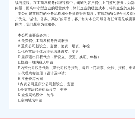
万 （增资）
续与流程。在工商及税务代理过程中，竭诚为客户提供上门签约服务，为新
问题，提高中小型企业的经营效率，降低企业的经营成本，得到企业的支持
注册）
本公司建立规范的业务流程和业务操作管理制度，有规范的代理合同及保密
户为先、诚信、务实、高效”的宗旨，客户如对本公司服务有任何意见或需
围内，我们愿意为你服务。
口权）
进出口权）
本公司主要业务为：
册）
A.免费提供工商及税务咨询服务
B.重庆公司新设立、变更、验资、增资、年检
C.代办重庆个体营业执照新设立、变更
D.重庆进出口权代办（新设立、变更、换证、年检）
E.协助一般纳税人申请
口权)
F.内资公司税务代理（新公司税务报到、每月上门取票、做账、报税、申
万 （增资）
G.代理商标注册（设计及申请）
H.注册香港公司
注册）
I.内资公司重庆分公司新设立、变更
J.外资重庆代表处新设立、变更
K.企业网站设计、制作
口权）
L.空间域名申请
进出口权）
册）