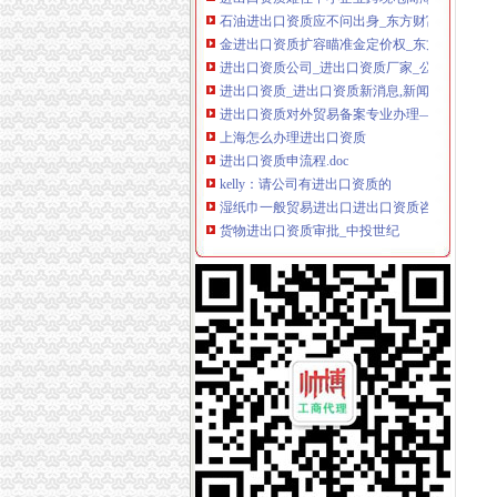
金进出口资质扩容瞄准金定价权_东方财富网
进出口资质公司_进出口资质厂家_公司页-阿里
进出口资质_进出口资质新消息,新闻,图片,_聚
进出口资质对外贸易备案专业办理—丰台—刘家
上海怎么办理进出口资质
进出口资质申流程.doc
kelly：请公司有进出口资质的
湿纸巾一般贸易进出口进出口资质咨询热线_云
货物进出口资质审批_中投世纪
芒果干一般贸易进出口进出口资质_需要提供的
进出口资质难住中小企业跨境电商海运空运仍是
北京地区进出口资质审批具备条件-北京便民网
进出口资质难住中小企业跨境电商海运空运仍是
跨境电商：“海淘”却无进出口资质|海淘|矿井电商
没有进出口资质的企业如何进口鱼制品？【今日
燃料油进出口资质-金投原油网-金投网
金进出口资质扩容瞄准金定价权-新华网
进出口资质-阿里巴巴行业问答
提供全套进出口资质,一次电力设备,承包电力工
金进出口资质扩容瞄准金定价权|银行|美元指数|
无出口资质,如何出口？-你问我答-中国物流人论