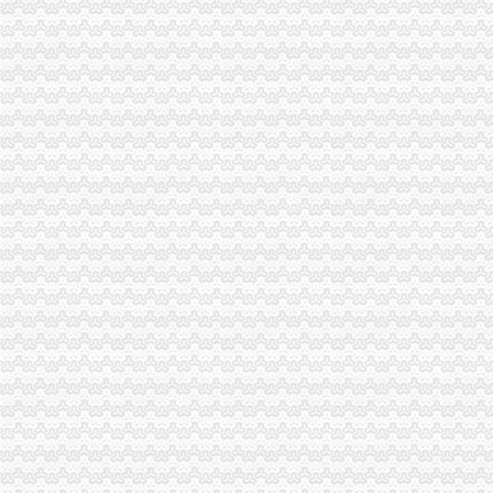
总局召开竞争执法工作会议部署下一步工作
北部新区管委会领导到经开区局检查指导工作
垫江局高安所加大春茧市场监管维护农民利益
经开园局搞好说理行政处罚文书使用的“升级”培训
秀山局五措并举提高年检工作效率
巫山局官渡所创新举措助推返乡农民工创业就业成效显著
永川局“红绿灯”行政预规范公共服务行业行为
九龙坡局杨家坪所推行三种机制规范执法行为
工商动态
黔江局城西所一制三关五排查化高危行业监管
渝浙两地工商携手联办区县与浙商投资洽谈见面会
沙坪坝局积着手梯次抓好食品流通监督
渝中局五措并举贯彻实施《食品安全法》见成效
渝北局四条措施开展排查严防各类事故发生
璧山局青杠所完善四项机制服务“三农”
高新园局四项举措加网络监管执法工作
南岸局“五化”措施迅速展开安全排查工作
大足局开展安全排查严防各类事故发生
万盛局分步骤抓重点排查高危行业安全
渝中局开展保护知识产权专项整行动取得实效
云局突出重点化双考市场监管显成效
彭水局开展合同帮农工作进农民增收