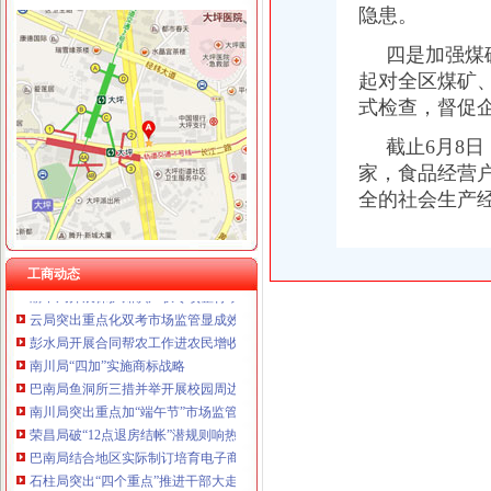
隐患。
重庆国洪体育设施有限公司
工商动态
重庆星竣贸易有限责任公司 渝中100万 （进出口权）
黔江局城西所一制三关五排查化高危行业监管
四是加强煤矿
重庆海谛升进出口贸易有限公司 渝北100万 （进出口权）
渝浙两地工商携手联办区县与浙商投资洽谈见面会
起对全区煤矿
重庆奕欣锦诚商贸有限公司 渝九50万 （工商注册）
沙坪坝局积着手梯次抓好食品流通监督
式检查，督促
重庆信同广告有限公司 渝沙50万 （工商注册）
渝中局五措并举贯彻实施《食品安全法》见成效
重庆三虹房地产营销策划有限公司
渝北局四条措施开展排查严防各类事故发生
截止6月8日，
重庆宝鹰汽车销售有限公司
璧山局青杠所完善四项机制服务“三农”
家，食品经营户
高新园局四项举措加网络监管执法工作
全的社会生产
南岸局“五化”措施迅速展开安全排查工作
大足局开展安全排查严防各类事故发生
万盛局分步骤抓重点排查高危行业安全
工商动态
渝中局开展保护知识产权专项整行动取得实效
云局突出重点化双考市场监管显成效
彭水局开展合同帮农工作进农民增收
南川局“四加”实施商标战略
巴南局鱼洞所三措并举开展校园周边环境整
南川局突出重点加“端午节”市场监管
荣昌局破“12点退房结帐”潜规则响热烈
巴南局结合地区实际制订培育电子商务企业工作方案
石柱局突出“四个重点”推进干部大走访工作
武隆县委书记刘旗对武隆局报送信息作批示