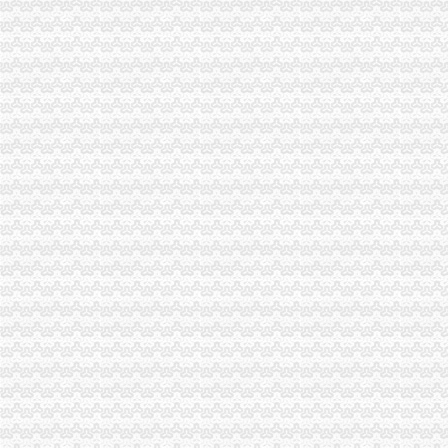
涪陵局及时制止品零售店借流感疫发布违法品广告的不良苗头
云局龙角所“一四七”方法深化监管及服务方式改革
沙坪坝局积着手梯次抓好食品流通监督
大足局深入推进市场主体信用分类监管数据质量建设
市局机关召开保密检查动员部署会
渝浙两地工商携手联办区县与浙商投资洽谈见面会
市局副局长陈文渝对全市地理标志工作提出三点要求
市局副局长陈文渝到垫江局检查食品安全监管工作
忠县局结合县域实服务涉农企业
梁平局福禄所“123”举措全面开展高危行业安全排查
黔江局城西所一制三关五排查化高危行业监管
荣昌局发挥职能作用创建知识产权保护模范城市
酉局积开展安全排查工作
璧山局四举措纠正公共服务行业不正之风
高新园局“三加三确保”积开展安全排查工作
石柱局突出“三”提高干部教育培训效果
巫山局推行四项制度优化旅游市场环境
沙坪坝局突出四个抓手展开虚招生广告整
南岸局核发件食品流通许可
巫溪局尖山所推行“周会月报”制提升工作绩效
市局副局长陈文渝率队到石柱局检查指导工作