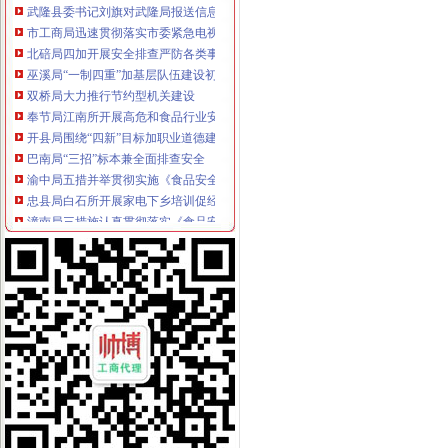
市工商局迅速贯彻落实市委紧急电视电话会议精排查安全严防各类事故发生
北碚局四加开展安全排查严防各类事故
巫溪局“一制四重”加基层队伍建设初见成效
双桥局大力推行节约型机关建设
奉节局江南所开展高危和食品行业安全排查工作
开县局围绕“四新”目标加职业道德建设为职能转型提供坚保证
巴南局“三招”标本兼全面排查安全
渝中局五措并举贯彻实施《食品安全法》见成效
忠县局白石所开展家电下乡培训促经营者“三加两统一”
潼南局三措施认真贯彻落实《食品安全法》
合川局“五化”开展高危行业整确保生产安全
武隆局保障尾山抢险救援工作确保食品安全
石柱局率先推行《食品经营许可备案管理》
万州局化“五个注重”抓好“双向双促”
涪陵局及时制止品零售店借流感疫发布违法品广告的不良苗头
云局龙角所“一四七”方法深化监管及服务方式改革
沙坪坝局积着手梯次抓好食品流通监督
大足局深入推进市场主体信用分类监管数据质量建设
市局机关召开保密检查动员部署会
渝浙两地工商携手联办区县与浙商投资洽谈见面会
市局副局长陈文渝对全市地理标志工作提出三点要求