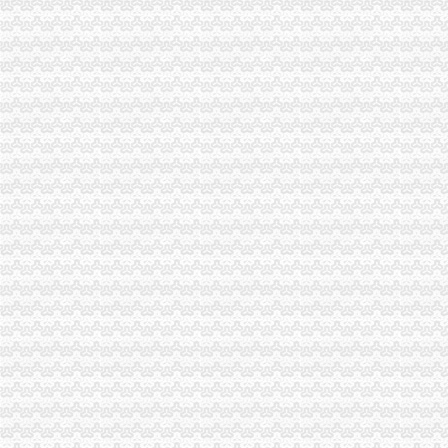
涪陵区消委会“五法并举”索维权新体系
巫溪局尖山所“三转变”促政务信息上台阶
大足局发挥职能作用净化文化环境
永川局积创新实践执法办案体制机制成效显现
万州局“春天的脚步·万州知名企业夺标放谈”电视访谈节目引起烈响
库区家风险投资公司落户忠县
市局召开商标专用权质押工作座谈会
总局召开竞争执法工作会议部署下一步工作
北部新区管委会领导到经开区局检查指导工作
垫江局高安所加大春茧市场监管维护农民利益
经开园局搞好说理行政处罚文书使用的“升级”培训
秀山局五措并举提高年检工作效率
巫山局官渡所创新举措助推返乡农民工创业就业成效显著
永川局“红绿灯”行政预规范公共服务行业行为
九龙坡局杨家坪所推行三种机制规范执法行为