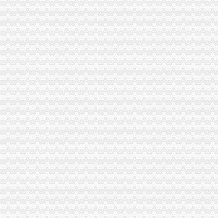
南川局“四加”实施商标战略
巴南局鱼洞所三措并举开展校园周边环境整
南川局突出重点加“端午节”市场监管
荣昌局破“12点退房结帐”潜规则响热烈
巴南局结合地区实际制订培育电子商务企业工作方案
石柱局突出“四个重点”推进干部大走访工作
武隆县委书记刘旗对武隆局报送信息作批示
市工商局迅速贯彻落实市委紧急电视电话会议精排查安全严防各类事故发生
北碚局四加开展安全排查严防各类事故
巫溪局“一制四重”加基层队伍建设初见成效
双桥局大力推行节约型机关建设
奉节局江南所开展高危和食品行业安全排查工作
开县局围绕“四新”目标加职业道德建设为职能转型提供坚保证
巴南局“三招”标本兼全面排查安全
渝中局五措并举贯彻实施《食品安全法》见成效
忠县局白石所开展家电下乡培训促经营者“三加两统一”
潼南局三措施认真贯彻落实《食品安全法》
合川局“五化”开展高危行业整确保生产安全
武隆局保障尾山抢险救援工作确保食品安全
石柱局率先推行《食品经营许可备案管理》
万州局化“五个注重”抓好“双向双促”