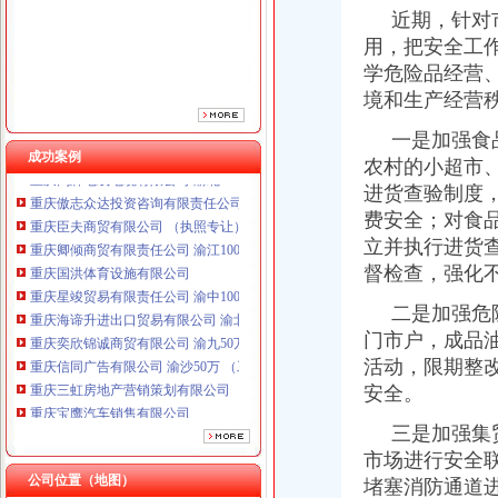
近期，针对市
用，把安全工
学危险品经营
境和生产经营
一是加强食品
成功案例
重庆鸽牌电线电缆有限公司 渝北10010万 (进出口权)
农村的小超市
重庆傲志众达投资咨询有限责任公司 渝九1000万 （增资）
进货查验制度
重庆臣夫商贸有限公司 （执照专让）
费安全；对食
重庆卿倾商贸有限责任公司 渝江100万 （工商注册）
立并执行进货
重庆国洪体育设施有限公司
督检查，强化
重庆星竣贸易有限责任公司 渝中100万 （进出口权）
重庆海谛升进出口贸易有限公司 渝北100万 （进出口权）
二是加强危险
重庆奕欣锦诚商贸有限公司 渝九50万 （工商注册）
门市户，成品
重庆信同广告有限公司 渝沙50万 （工商注册）
活动，限期整
重庆三虹房地产营销策划有限公司
安全。
重庆宝鹰汽车销售有限公司
重庆鸽牌电线电缆有限公司 渝北10010万 (进出口权)
三是加强集贸
重庆傲志众达投资咨询有限责任公司 渝九1000万 （增资）
市场进行安全
重庆臣夫商贸有限公司 （执照专让）
公司位置（地图）
堵塞消防通道
重庆卿倾商贸有限责任公司 渝江100万 （工商注册）