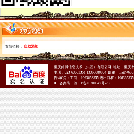
市局副局长陈文渝到垫江局检查食品安全监管工作
忠县局结合县域实服务涉农企业
梁平局福禄所“123”举措全面开展高危行业安全排查
黔江局城西所一制三关五排查化高危行业监管
荣昌局发挥职能作用创建知识产权保护模范城市
酉局积开展安全排查工作
璧山局四举措纠正公共服务行业不正之风
友情链接：
自助添加
高新园局“三加三确保”积开展安全排查工作
石柱局突出“三”提高干部教育培训效果
巫山局推行四项制度优化旅游市场环境
沙坪坝局突出四个抓手展开虚招生广告整
重庆帅博信息技术（集团）有限公司 地址：重庆市渝
南岸局核发件食品流通许可
电话：023-63653351 13368080804 邮箱：mail@6365
咨询QQ：工商：1063653355 进出口权：1063653355
巫溪局尖山所推行“周会月报”制提升工作绩效
ICP备案号：渝ICP备10200345号-28
市局副局长陈文渝率队到石柱局检查指导工作
涪陵区消委会“五法并举”索维权新体系
巫溪局尖山所“三转变”促政务信息上台阶
大足局发挥职能作用净化文化环境
永川局积创新实践执法办案体制机制成效显现
万州局“春天的脚步·万州知名企业夺标放谈”电视访谈节目引起烈响
库区家风险投资公司落户忠县
市局召开商标专用权质押工作座谈会