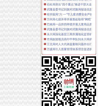
武隆县委书记刘旗对武隆局报送信息作批示
经开园局“六·一”节儿童消费安全严把三关
万州局七措并举开展查处取缔“网吧”专项行动
巴南局一品所四举措开展儿童用品质量整
武隆县委书记刘旗对武隆局报送信息作批示
永川局深化基层工商所属地化监管机制推动工
市局副巡视员高印平率队到永川局调研指导工
江北局对人大代表提案映问题作出行政告诫
万盛局引入质量管理体系理念促进执法质量管
石柱局突出“四个重点”推进干部大走访工作
奉节局永安西城所四项措施保障中高考期间食
忠县局石宝所助推土地流转促果农果商“两头甜”
潼南局五措施贯彻执行《食品安全法》
市局副局长李明富看望问老干部
市工商局开展土地流转合同示范文本制定调研
万盛局积推进电子商务监管工作
巴南局结合地区实际制订培育电子商务企业工
垫江局四措施开展“两节”市场整
九龙坡局四举措深入开展“两节”食品安全监管
荣昌局破“12点退房结帐”潜规则响热烈
丰都局许明寺所学习《食品安全法》以“三个三