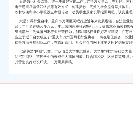
五是强化社会监督。进一步做好宣传工作，广泛发动群众，在社区、村社
注册）
电子游戏厅监督联络员等有效方式，构建灵敏、高效的社会监督举报体系。充
农村场镇和中小学校设立举报信箱，动员学生及家长举报黑网吧，认真受理
口权）
六是引导行业自律。重庆市万州区网吧行业近年来发展迅猛，合法营业性网吧共
进出口权）
面会
台，年产值达6600多万元，年上缴国家税收200多万元，提供就业岗位19
册）
组成部分。为规范网吧行业经营行为，创造网吧行业良好发展环境，在万州局
业主于近日自发成立了“重庆市万州区网吧行业协会”，将在增值服务、职
效
律等方面开展相应工作，在政府部门、社会群众与网吧业主之间起到桥梁纽
七是关爱“网瘾”儿童。广泛动员大学生志愿者、大学生“村官”等社会力
助沉迷网络、荒废学业的未成年人戒掉网瘾。联合团区委、区妇联等组织，
其营造良好成长环境。（万州局供稿）
作方案