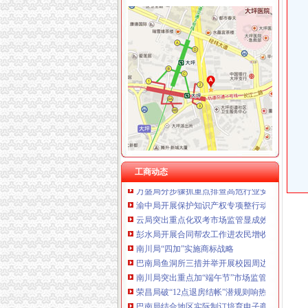
重庆卿倾商贸有限责任公司 渝江100万 （工商
重庆国洪体育设施有限公司
工商动态
重庆星竣贸易有限责任公司 渝中100万 （进出
黔江局城西所一制三关五排查化高危行业监管
重庆海谛升进出口贸易有限公司 渝北100万 （
渝浙两地工商携手联办区县与浙商投资洽谈见
重庆奕欣锦诚商贸有限公司 渝九50万 （工商注
沙坪坝局积着手梯次抓好食品流通监督
重庆信同广告有限公司 渝沙50万 （工商注册）
渝中局五措并举贯彻实施《食品安全法》见成
重庆三虹房地产营销策划有限公司
渝北局四条措施开展排查严防各类事故发生
重庆宝鹰汽车销售有限公司
璧山局青杠所完善四项机制服务“三农”
高新园局四项举措加网络监管执法工作
南岸局“五化”措施迅速展开安全排查工作
大足局开展安全排查严防各类事故发生
工商动态
万盛局分步骤抓重点排查高危行业安全
渝中局开展保护知识产权专项整行动取得实效
云局突出重点化双考市场监管显成效
彭水局开展合同帮农工作进农民增收
南川局“四加”实施商标战略
巴南局鱼洞所三措并举开展校园周边环境整
南川局突出重点加“端午节”市场监管
荣昌局破“12点退房结帐”潜规则响热烈
巴南局结合地区实际制订培育电子商务企业工
石柱局突出“四个重点”推进干部大走访工作