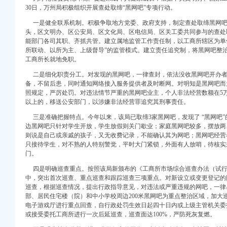
30日，万州局积极组织开展查处取缔“黑网吧”专项行动。
一是健全联系机制。积极争取地方党委、政府支持，制定查处取缔黑网吧
头，区文明办、区公安局、区文化局、区电信局、区关工委共同参与的查处
能部门各司其职、齐抓共管。建立属地监管工作责任制，以工商所辖区为单
所联动、以所为主、上级督导”的监管模式。建立责任追究制，将黑网吧整
工商所长就地免职。
二是细化职责分工。对发现的黑网吧，一律查封，依法没收黑网吧开办者
口权)
备，不留后患，同时通知网络接入服务提供者及时断网。对明知是黑网吧而
照规定，严厉处罚。对违法情节严重的黑网吧业主，个人非法经营数额在5
万 （增资）
以上的，移送公安部门，以涉嫌非法经营罪追究其刑事责任。
注册）
三是准确把握特点。今年以来，该局已取缔3家黑网吧，发现了 “黑网吧
边黑网吧只针对学生开放，学生放假则关门歇业；家庭黑网吧较多，摆放两
则说是自己或亲戚的孩子，又无收费记录，不能确认其为网吧；黑网吧经营
口权）
只接待学生，对不熟的人特别警觉，平时大门紧锁，外面有人放哨，待核实
进出口权）
门。
册）
四是明确巡查重点。按照该局新颁布的《工商所市场综合巡查办法（试行
中，突出首次巡查、重点巡查和跟踪巡查三项重点。对新设立或变更登记的
巡查，根据巡查情况，提出行政指导意见，对违法或严重违规的网吧，一律
部、居民住宅楼（院）和中小学校周边200米黑网吧为重点整治区域，加大
口权)
电子游戏厅进行重点回查，自行政处罚生效日起四十日内或上级主管机关委
万 （增资）
或接受委托工商所进行一次后延巡查，巡查面达100%，严防死灰复燃。