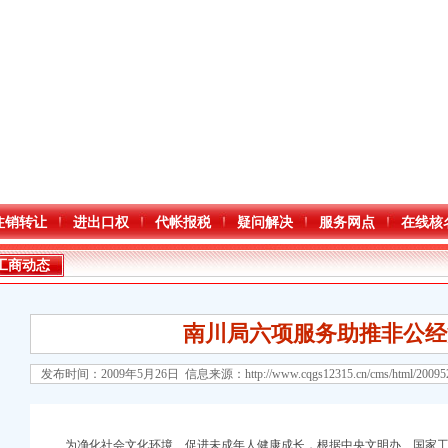
注销转让
进出口权
代帐报税
疑问解决
服务网点
在线核
工商动态
南川局六项服务助推非公经
发布时间：2009年5月26日 信息来源：
http://www.cqgs12315.cn/cms/html/2009
为净化社会文化环境、促进未成年人健康成长，根据中央文明办、国家工商