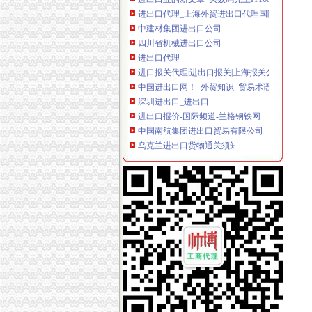
进出口代理_上海外贸进出口代理国际贸易融资
中建材集团进出口公司
四川省机械进出口公司
进出口代理
进口报关代理|进出口报关|上海报关公司|上海报
中国进出口网！_外贸知识_贸易术语_政策规_
深圳进出口_进出口
进出口报价-国际频道-兰格钢铁网
中国南航集团进出口贸易有限公司
乌克兰进出口货物通关须知
2017年海关税则,2017年海关进出口税则,201
进出口处
进出口商品归类
中国·宁波进出口商品网上交易会--宁波出口网,
进出口增幅全国第一重庆七月外贸创新高——
进出口贸易_进出口贸易资料下载_爱问共享资
进出口服务_新浪博客
进出口商品信息
进出口统计
进出口_深圳进出口中港一条龙
进出口人才网-进出口英才网,进出口人才网,进
北京进出口代理|代理进口|代理出口|北京中瑞