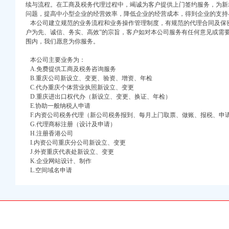
续与流程。在工商及税务代理过程中，竭诚为客户提供上门签约服务，为新
问题，提高中小型企业的经营效率，降低企业的经营成本，得到企业的支持
本公司建立规范的业务流程和业务操作管理制度，有规范的代理合同及保密
户为先、诚信、务实、高效”的宗旨，客户如对本公司服务有任何意见或需
围内，我们愿意为你服务。
本公司主要业务为：
A.免费提供工商及税务咨询服务
B.重庆公司新设立、变更、验资、增资、年检
口权)
C.代办重庆个体营业执照新设立、变更
D.重庆进出口权代办（新设立、变更、换证、年检）
万 （增资）
E.协助一般纳税人申请
F.内资公司税务代理（新公司税务报到、每月上门取票、做账、报税、申
注册）
G.代理商标注册（设计及申请）
H.注册香港公司
口权）
I.内资公司重庆分公司新设立、变更
进出口权）
J.外资重庆代表处新设立、变更
K.企业网站设计、制作
册）
L.空间域名申请
口权)
万 （增资）