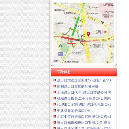
重庆卿倾商贸有限责任公司 渝江100万 （工商
重庆国洪体育设施有限公司
进出口
重庆星竣贸易有限责任公司 渝中100万 （进出
进出口分析39康复网|源世界
重庆海谛升进出口贸易有限公司 渝北100万 （
进出口行-银行频道-和讯网
重庆奕欣锦诚商贸有限公司 渝九50万 （工商注
进出口商品价格-搜百科
重庆信同广告有限公司 渝沙50万 （工商注册）
进出口退税-搜百科
重庆三虹房地产营销策划有限公司
进出口2018招聘_新进出口招聘信息3840条_应
重庆宝鹰汽车销售有限公司
进出口增速双双——解读5月进出口数据-新华网
关税搜—进出口商品关税查询—航运在线！
广州进出口代理_进口代理
进出口贸易管理_互动百科
工商动态
进出口增速连续四年“不达标”-新华网
限制进出口货物的配额审批
上海进出口代理_进出口贸易公司-乾元风（上
机械进口报关|二手设备进口代理|香港进口清关
代理出口,代理进口,进口代理,出口代理,代理进
中建材集团进出口公司
北京中贸通进出口代理|进口代理|出口代理|进出
进出口知识和进出口案例,文章-世界经理人网站
进出口业的新文章_买数码先上IT168