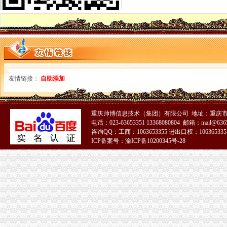
深圳讯记注册取得自营进出口权-新闻中心-中国工控网
企业自营进出口权,自营出口,生产企业自营出口出口退税计算-
江苏南京自营进出口权办理费用-中介代理-水母网
进出口权和自营进出口权审批有什么差别？-商务服务-珠海新闻
江苏南京自营进出口权代理公司哪家【服务好】-中介代理-水母网
锦州376家企业获自营进出口权-中国市县招商网
浅述常州自营进出口权在发展中起着重要作用-商务服务
广州企业如何申请自营进出口权-朗升顾问注册公司商标代理注册香港
友情链接：
自助添加
自营进出口权批发厂家价格_自营进出口权生产厂家-007商务站
广州代办自营进出口权-广州58同城
什么是自营进出口权-资讯频道-中国物流交易中心-智慧流通网
重庆帅博信息技术（集团）有限公司 地址：重庆市渝
上海自营进出口权代办的流程
电话：023-63653351 13368080804 邮箱：mail@6365
自营进出口权
咨询QQ：工商：1063653355 进出口权：1063653355
企业自营进出口权代理审批—东城—东四—快点8分类信息网
ICP备案号：渝ICP备10200345号-28
深圳市实施〈经济区生产企业自营进出口权自动登记暂行办〉细则
拥有自营进出口权的好处-longjing251的日志-网易博客
如何申请自营进出口权
20家营生产企业获自营进出口权_光明日报_光明网
自营进出口权的办理？？？？_已解决-阿里巴巴生意经
供应广州自营进出口权（图）-供应信息-环球经贸网
自营进出口权北京门头沟食品进出口公司_北京华晨远洋国际贸易有限
网易财经频道-企申请自营进出口权门槛削低