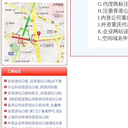
重庆卿倾商贸有限责任公司 渝江100万 （工商注册）
G.代理商标
重庆国洪体育设施有限公司
H.注册香港
自营进出口权
重庆星竣贸易有限责任公司 渝中100万 （进出口权）
企业自营进出口权代理审批—东城—东四—快点8分类信息网
I.内资公司
重庆海谛升进出口贸易有限公司 渝北100万 （进出口权）
深圳市实施〈经济区生产企业自营进出口权自动登记暂行办〉细则
J.外资重庆
重庆奕欣锦诚商贸有限公司 渝九50万 （工商注册）
拥有自营进出口权的好处-longjing251的日志-网易博客
K.企业网站
重庆信同广告有限公司 渝沙50万 （工商注册）
如何申请自营进出口权
重庆三虹房地产营销策划有限公司
L.空间域名
20家营生产企业获自营进出口权_光明日报_光明网
重庆宝鹰汽车销售有限公司
自营进出口权的办理？？？？_已解决-阿里巴巴生意经
供应广州自营进出口权（图）-供应信息-环球经贸网
自营进出口权北京门头沟食品进出口公司_北京华晨远洋国际贸易有限
网易财经频道-企申请自营进出口权门槛削低
自营进出口权-阿里巴巴专栏
工商动态
自营进出口权_自营进出口权pdf下载_爱问共享资料
什么叫自营进出口权_阿里问到底
自营进出口权的英文_自营进出口权翻译_自营进出口权英语怎么说_海
【热烈祝贺我公司取得自营进出口权、、】_产品资讯_一呼百应资讯
嘉兴公司自营进出口权办理_志趣网
自营进出口权“家门口”备案即可,高效又便捷_网易新闻
上海代办申请自营进出口权
外贸企业申请自营进出口权项目办事流程
自营进出口权享有些什么权利或具体的程序是怎么样的？_已解决-阿