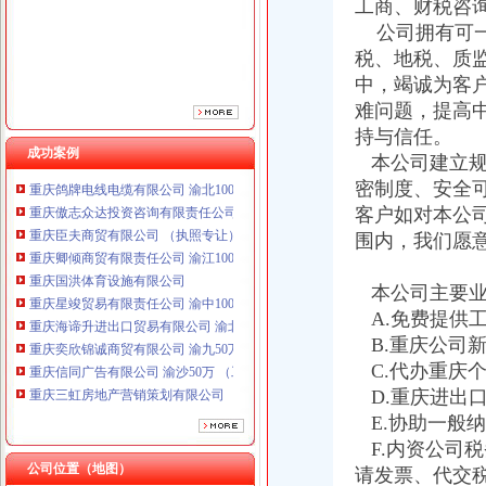
工商、财税咨
公司拥有可一
税、地税、质
中，竭诚为客
难问题，提高
持与信任。
成功案例
本公司建立规
重庆鸽牌电线电缆有限公司 渝北10010万 (进出口权)
密制度、安全
重庆傲志众达投资咨询有限责任公司 渝九1000万 （增资）
客户如对本公
重庆臣夫商贸有限公司 （执照专让）
围内，我们愿
重庆卿倾商贸有限责任公司 渝江100万 （工商注册）
重庆国洪体育设施有限公司
重庆星竣贸易有限责任公司 渝中100万 （进出口权）
本公司主要业
重庆海谛升进出口贸易有限公司 渝北100万 （进出口权）
A.免费提供
重庆奕欣锦诚商贸有限公司 渝九50万 （工商注册）
B.重庆公司
重庆信同广告有限公司 渝沙50万 （工商注册）
C.代办重庆
重庆三虹房地产营销策划有限公司
D.重庆进出
重庆宝鹰汽车销售有限公司
E.协助一般
重庆鸽牌电线电缆有限公司 渝北10010万 (进出口权)
重庆傲志众达投资咨询有限责任公司 渝九1000万 （增资）
F.内资公司
重庆臣夫商贸有限公司 （执照专让）
公司位置（地图）
请发票、代交