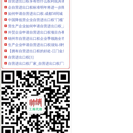
企自营进出口权标准明年将进一步降低_国内财经_新浪财经_新浪网
如何申请自营进出口权-成都58同城
中国降低营企业自营进出口权“门槛”_国内财经_新浪财经_新浪网
营生产企业如何申请自营进出口权_志趣网
外贸企业申请自营进出口权项目办事流程
锦州市自营进出口权企业季领跑全市出口_各市简讯_民心网
生产企业申请自营进出口权须知-律快车报关商检
【拥有自营进出口权的好处-江门金盾知识产权代理】-生意地
自营进出口权[1]
自营进出口权厂家_自营进出口权厂家/公司-阿里巴巴公司页
自营进出口权办理有哪些要求价格|自营进出口权办理有哪些要求型号规
苏州自营进出口权在哪里办理办理自营进出口权所需资料
自营进出口权登记-北京华晨远洋国际贸易有限责任公司
企业获得自营进出口权-中国年鉴网络出版总库
有自营进出口权,能做外贸公司吗？？？-出口交流-福步外贸论坛（
这个是自营进出口权吗-你问我答-中国物流人论坛锦程物流网BBS-
拥有自营进出口权企业的英文翻译_英语怎么说_海词词典
自营进出口权办理需要符合什么条件？-民生广告网
外经贸部决定扩大自营进出口权企业范围-中国工程咨询网
这个是自营进出口权吗-你问我答-中国物流人论坛锦程物流网BBS-
代理申请自营进出口权公司_代理申请自营进出口权厂家_公司页-阿