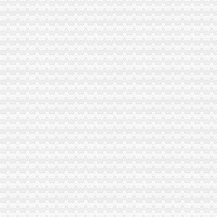
苏州自营进出口权在哪里办理办理自营进出口权所需资料
自营进出口权登记-北京华晨远洋国际贸易有限责任公司
企业获得自营进出口权-中国年鉴网络出版总库
有自营进出口权,能做外贸公司吗？？？-出口交流-福步外贸论坛（
这个是自营进出口权吗-你问我答-中国物流人论坛锦程物流网BBS-
拥有自营进出口权企业的英文翻译_英语怎么说_海词词典
自营进出口权办理需要符合什么条件？-民生广告网
外经贸部决定扩大自营进出口权企业范围-中国工程咨询网
这个是自营进出口权吗-你问我答-中国物流人论坛锦程物流网BBS-
代理申请自营进出口权公司_代理申请自营进出口权厂家_公司页-阿
深圳讯记注册取得自营进出口权-新闻中心-中国工控网
企业自营进出口权,自营出口,生产企业自营出口出口退税计算-
江苏南京自营进出口权办理费用-中介代理-水母网
进出口权和自营进出口权审批有什么差别？-商务服务-珠海新闻
江苏南京自营进出口权代理公司哪家【服务好】-中介代理-水母网
锦州376家企业获自营进出口权-中国市县招商网
浅述常州自营进出口权在发展中起着重要作用-商务服务
广州企业如何申请自营进出口权-朗升顾问注册公司商标代理注册香港
自营进出口权批发厂家价格_自营进出口权生产厂家-007商务站
广州代办自营进出口权-广州58同城
什么是自营进出口权-资讯频道-中国物流交易中心-智慧流通网