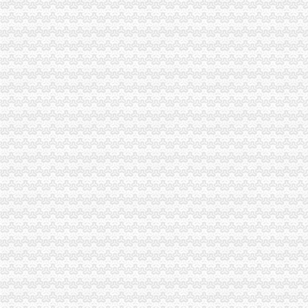
自营进出口权-阿里巴巴专栏
自营进出口权_自营进出口权pdf下载_爱问共享资料
什么叫自营进出口权_阿里问到底
自营进出口权的英文_自营进出口权翻译_自营进出口权英语怎么说_海
【热烈祝贺我公司取得自营进出口权、、】_产品资讯_一呼百应资讯
嘉兴公司自营进出口权办理_志趣网
自营进出口权“家门口”备案即可,高效又便捷_网易新闻
上海代办申请自营进出口权
外贸企业申请自营进出口权项目办事流程
自营进出口权享有些什么权利或具体的程序是怎么样的？_已解决-阿
企自营进出口权标准明年将进一步降低_国内财经_新浪财经_新浪网
如何申请自营进出口权-成都58同城
中国降低营企业自营进出口权“门槛”_国内财经_新浪财经_新浪网
营生产企业如何申请自营进出口权_志趣网
外贸企业申请自营进出口权项目办事流程
锦州市自营进出口权企业季领跑全市出口_各市简讯_民心网
生产企业申请自营进出口权须知-律快车报关商检
【拥有自营进出口权的好处-江门金盾知识产权代理】-生意地
自营进出口权[1]
自营进出口权厂家_自营进出口权厂家/公司-阿里巴巴公司页
自营进出口权办理有哪些要求价格|自营进出口权办理有哪些要求型号规